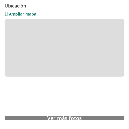
Ubicación
Santa Maria de los Médanos cuenta con:
Ampliar mapa
Seguridad.
Servicio de playa.
Club house.
Canchas de tennis.
Pileta para niños y adultos.
Carritos de golf internos.
Ver más fotos