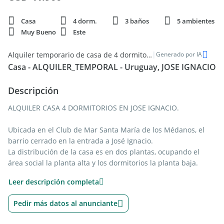
Casa
4 dorm.
3 baños
5 ambientes
Muy Bueno
Este
|
Alquiler temporario de casa de 4 dormitorios en Punta del Este
Generado por IA
Casa - ALQUILER_TEMPORAL - Uruguay, JOSE IGNACIO
Descripción
ALQUILER CASA 4 DORMITORIOS EN JOSE IGNACIO.
Ubicada en el Club de Mar Santa María de los Médanos, el
barrio cerrado en la entrada a José Ignacio.
La distribución de la casa es en dos plantas, ocupando el
área social la planta alta y los dormitorios la planta baja.
PB: Hall de distribución, dos habitaciones en suite y dos que
Leer descripción completa
comparten un baño. Dependencia de servicio.
PA: Living comedor con cocina integrada, rodeado todo de
Pedir más datos al anunciante
ventanales y galerías con vista al mar, parrillero en la terraza.
Exterior: Gran jardín con pileta y estacionamiento.