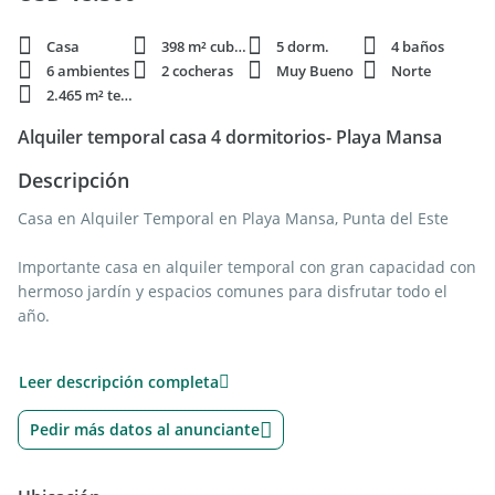
Casa
398 m² cubie.
5 dorm.
4 baños
6 ambientes
2 cocheras
Muy Bueno
Norte
2.465 m² terren.
Alquiler temporal casa 4 dormitorios- Playa Mansa
Descripción
Casa en Alquiler Temporal en Playa Mansa, Punta del Este
Importante casa en alquiler temporal con gran capacidad con
hermoso jardín y espacios comunes para disfrutar todo el
año.
Construcción de estilo tradicional, con gran jardín arbolado,
Leer descripción completa
hermosa piscina y barbacoa cerrada para disfrutar todo el
año. La propiedad se dispone en una sola planta y garaje en
Pedir más datos al anunciante
sub suelo, mas apartamento de huéspedes independiente.
Living comedor con grandes ventanales. Cocina definida. En
la casa principal ofrece 2 habitaciones con baño en suite,