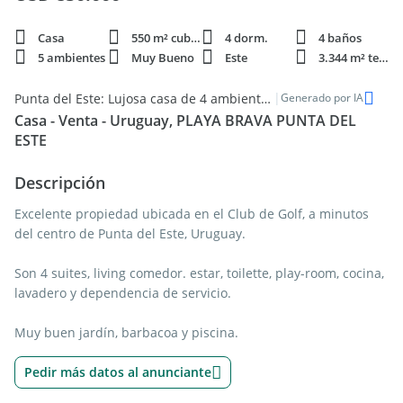
Casa
550 m² cubie.
4 dorm.
4 baños
5 ambientes
Muy Bueno
Este
3.344 m² terren.
|
Punta del Este: Lujosa casa de 4 ambientes en venta
Generado por IA
Casa - Venta - Uruguay, PLAYA BRAVA PUNTA DEL
ESTE
Descripción
Excelente propiedad ubicada en el Club de Golf, a minutos
del centro de Punta del Este, Uruguay.
Son 4 suites, living comedor. estar, toilette, play-room, cocina,
lavadero y dependencia de servicio.
Muy buen jardín, barbacoa y piscina.
Pedir más datos al anunciante