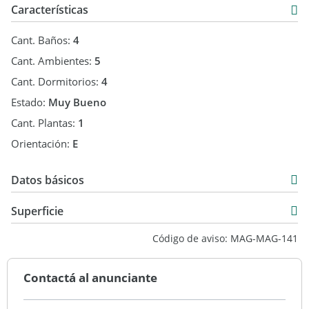
Características
Cant. Baños:
4
Cant. Ambientes:
5
Cant. Dormitorios:
4
Estado:
Muy Bueno
Cant. Plantas:
1
Orientación:
E
Datos básicos
Venta
Superficie
USD 850.000
550 m2
Código de aviso: MAG-MAG-141
3.344 m2
2.794 m2
Contactá al anunciante
3.344 m2