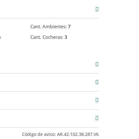
Cant. Ambientes:
7
e
Cant. Cocheras:
3
nceado y aires acondicionado frío / calor.
rturas. Excelente distribución. MUY LUMINOSA
Venta
USD 238.000
1.615 m2
2.002 m2
TADO. 10 años de antigüedad.
Código de aviso: AR.42.102.38.287.V6