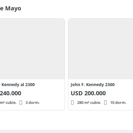
 de Mayo
esada.
nceado y aires acondicionado frío / calor.
ción. MUY LUMINOSA Y VENTILADA.
encial.
. Kennedy al 2300
John F. Kennedy 2300
rquiza).
240.000
USD
200.000
m² cubie.
3 dorm.
280 m² cubie.
10 dorm.