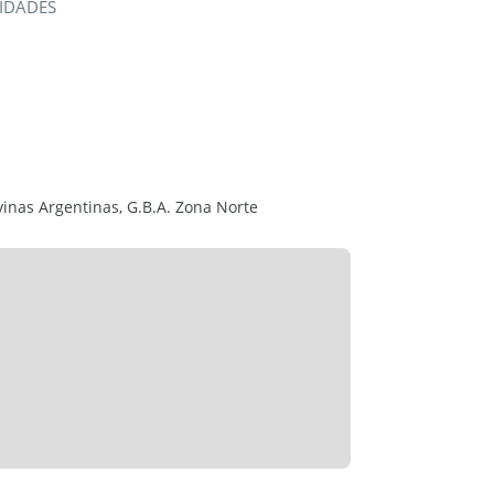
IDADES
ON
vinas Argentinas, G.B.A. Zona Norte
STADO. 20 años de antigüedad.
adera con salida al jardín.