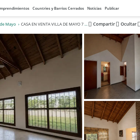
mprendimientos
Countries y Barrios Cerrados
Noticias
Publicar
Compartir
Ocultar
a de Mayo
CASA EN VENTA VILLA DE MAYO 7 AMBIENTES PILETA