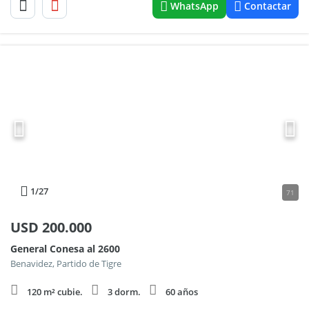
WhatsApp
Contactar
1
/27
71
USD
200.000
General Conesa al 2600
Benavidez, Partido de Tigre
120 m² cubie.
3 dorm.
60 años