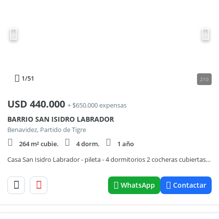
1
/51
210
USD
440.000
+ $650.000 expensas
BARRIO SAN ISIDRO LABRADOR
Benavidez, Partido de Tigre
264 m² cubie.
4 dorm.
1 año
Casa San Isidro Labrador - pileta - 4 dormitorios 2 cocheras cubiertas IMPECABLE
WhatsApp
Contactar