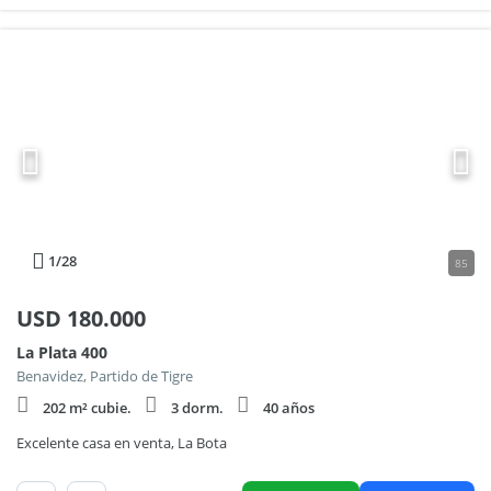
1
/28
85
USD
180.000
La Plata 400
Benavidez, Partido de Tigre
202 m² cubie.
3 dorm.
40 años
Excelente casa en venta, La Bota