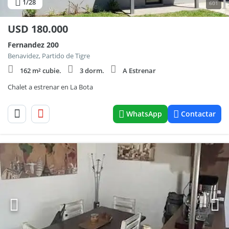
1
/28
601
USD
180.000
Fernandez 200
Benavidez, Partido de Tigre
162 m² cubie.
3 dorm.
A Estrenar
Chalet a estrenar en La Bota
WhatsApp
Contactar