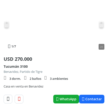
1
/7
20
USD
270.000
Tucumán 3100
Benavidez, Partido de Tigre
3 dorm.
2 baños
3 ambientes
Casa en venta en Benavidez
WhatsApp
Contactar