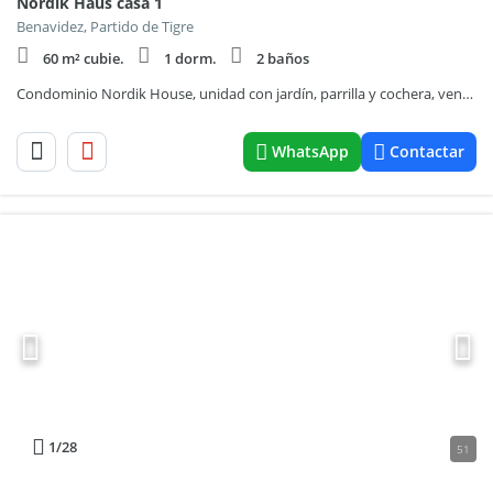
Nordik Haus casa 1
Benavidez, Partido de Tigre
60 m² cubie.
1 dorm.
2 baños
Condominio Nordik House, unidad con jardín, parrilla y cochera, venta financiada en cuotas
WhatsApp
Contactar
1
/28
51