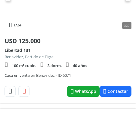
1
/24
327
USD
125.000
Libertad 131
Benavidez, Partido de Tigre
100 m² cubie.
3 dorm.
40 años
Casa en venta en Benavidez - ID 6071
WhatsApp
Contactar