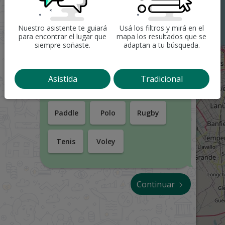
8
Entiendo, entonces tendría que
Nuestro asistente te guiará
Usá los filtros y mirá en el
11
tener...
para encontrar el lugar que
mapa los resultados que se
siempre soñaste.
adaptan a tu búsqueda.
Básquet
Equitación
Asistida
Tradicional
Fútbol
Golf
Hockey
Paddle
Polo
Rugby
Tenis
Voley
Continuar