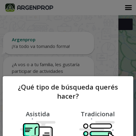
Filtros
Argenprop
¡Ya todo va tomando forma!
¿A vos o a tu familia, les gustaría
participar de actividades
deportivas?
¿Qué tipo de búsqueda querés
hacer?
A ver...
¡Sí, obvio!
No gracias
Asistida
Tradicional
Cerrar asistente
3
¿Qué conviene?
6