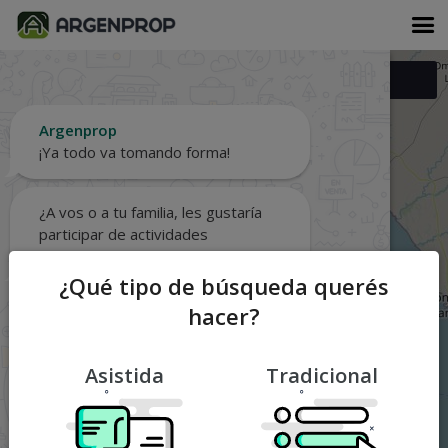
Filtros
Argenprop
¡Ya todo va tomando forma!
¿A vos o a tu familia, les gustaría
participar de actividades
deportivas?
¿Qué tipo de búsqueda querés
hacer?
A ver...
¡Sí, obvio!
No gracias
Asistida
Tradicional
Cerrar asistente
¿Qué conviene?