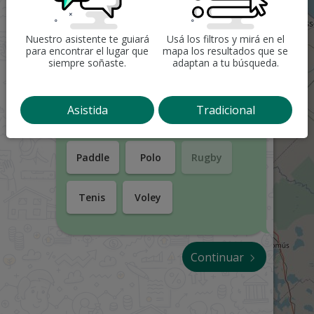
10
21
Entiendo, entonces tendría que
Nuestro asistente te guiará
Usá los filtros y mirá en el
tener...
para encontrar el lugar que
mapa los resultados que se
siempre soñaste.
adaptan a tu búsqueda.
Básquet
Equitación
Asistida
Tradicional
Fútbol
Golf
Hockey
Paddle
Polo
Rugby
Tenis
Voley
Continuar