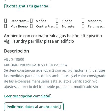
Cotizá gratis tu garantía
Departamento
5 años
1 baño
Monoam.
Muy Bueno
Contra Frente
Noreste
Per. mascota
Ambiente con cocina break a gas balcón cfte piscina
vigil laundry parrilla/ plaza en edificio
Descripción
ABL $ 19500
MICHKIN PROPIEDADES CUCICBA 3094
Se deja constancia que los m2 son aproximados, al igual que
las medidas parciales de los ambientes, y el valor consignado
de las expensas mensuales esta sujeto a verificacion y/o
ajustes, el precio del inmueble puede ser modificado sin
previo aviso. Fotos de caracter no contractual. Las unidades
Leer descripción completa
publicadas estan sujetas a disponibilidad. JORGE MICHKIN
PROPIEDADES actua solamente en carácter de
Pedir más datos al anunciante
comercializadora de los inmuebles ofrecidos.Inmueble no