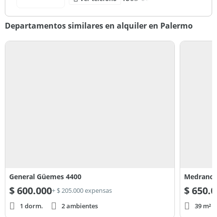
Departamentos similares en alquiler en Palermo
General Güemes 4400
Medrano 
$
600.000
$
650.0
+ $ 205.000 expensas
1 dorm.
2 ambientes
39 m² c