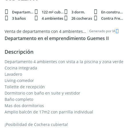
Departamento
122 m² cubie.
3 dorm.
En construcción
3 baños
4 ambientes
26 cocheras
Contra Frente
|
Venta de departamento con 4 ambientes en construcción en Barrio Parque Leloir
Generado por IA
Departamento en el emprendimiento Guemes II
Descripción
Departamento 4 ambientes con vista a la piscina y zona verde
Cocina integrada
Lavadero
Living-comedor
Toilette de recepción
Dormitorio con baño en suite y vestidor
Baño completo
Mas dos dormitorios
Amplio balcón de 17m2 con parrilla individual
¡Posibilidad de Cochera cubierta!