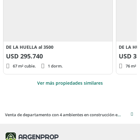
DE LA HUELLA al 3500
DE LA HU
USD
295.740
USD
30
67 m² cubie.
1 dorm.
76 m² c
Ver más propiedades similares
Venta de departamento con 4 ambientes en construcción en Barrio Parque Leloir