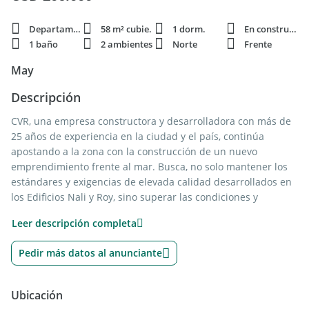
Departamento
58 m² cubie.
1 dorm.
En construcción
1 baño
2 ambientes
Norte
Frente
May
Descripción
CVR, una empresa constructora y desarrolladora con más de
25 años de experiencia en la ciudad y el país, continúa
apostando a la zona con la construcción de un nuevo
emprendimiento frente al mar. Busca, no solo mantener los
estándares y exigencias de elevada calidad desarrollados en
los Edificios Nali y Roy, sino superar las condiciones y
características del proyecto, a fin de consolidar su criterio
Leer descripción completa
habitual de mejora permanente. Y así, brindar cada vez más,
un producto notable y destacado dentro del panorama
Pedir más datos al anunciante
habitual de la ciudad.
El edificio se desarrolla en 8 plantas, y cuenta con
Ubicación
departamentos de 2, 3. y 4 ambientes Los departamentos de