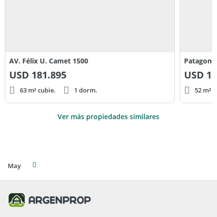
AV. Félix U. Camet 1500
Patagones
USD
181.895
USD
15
63 m² cubie.
1 dorm.
52 m² c
Ver más propiedades similares
May