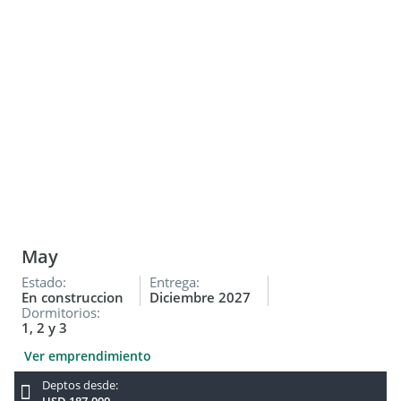
FV y bañera con hidromasaje.
May
Estado:
Entrega:
En construccion
Diciembre 2027
Dormitorios:
1, 2 y 3
Ver emprendimiento
Deptos desde: