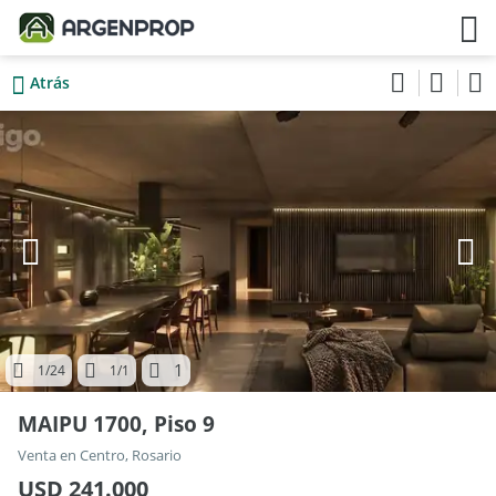
Atrás
1
1
/24
1
/1
MAIPU 1700, Piso 9
Venta en Centro, Rosario
USD 241.000