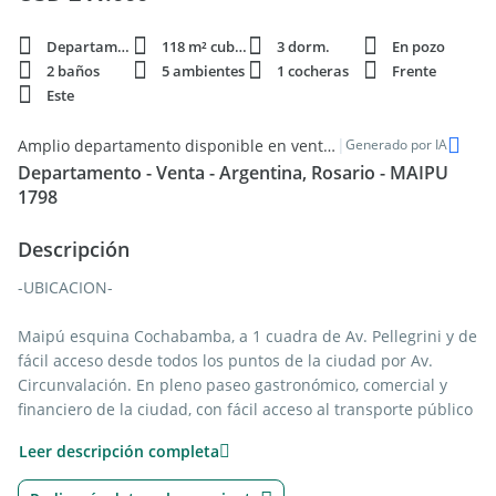
Departamento
118 m² cubie.
3 dorm.
En pozo
2 baños
5 ambientes
1 cocheras
Frente
Este
|
Amplio departamento disponible en venta en el Centro de Rosario
Generado por IA
Departamento - Venta - Argentina, Rosario - MAIPU
1798
Descripción
-UBICACION-
Maipú esquina Cochabamba, a 1 cuadra de Av. Pellegrini y de
fácil acceso desde todos los puntos de la ciudad por Av.
Circunvalación. En pleno paseo gastronómico, comercial y
financiero de la ciudad, con fácil acceso al transporte público
y a los principales centros educativos de la ciudad.
Leer descripción completa
-EDIFICIO-