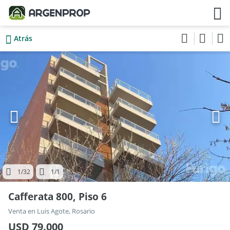
Atrás
1
/32
1
/1
Cafferata 800, Piso 6
Venta en Luis Agote, Rosario
USD 79.000