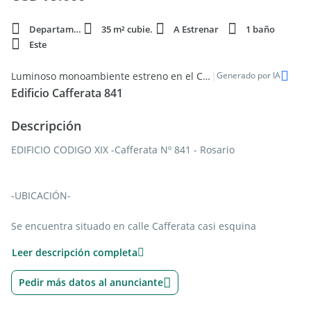
Departamento
35 m² cubie.
A Estrenar
1 baño
Este
|
Luminoso monoambiente estreno en el Centro de Rosario
Generado por IA
Edificio Cafferata 841
Descripción
EDIFICIO CODIGO XIX -Cafferata Nº 841 - Rosario
-UBICACIÓN-
Se encuentra situado en calle Cafferata casi esquina
Córdoba; unas de las principales arterias que
Leer descripción completa
atraviesan la ciudad de Este a Oeste y a pocas cuadras de Av.
Pedir más datos al anunciante
Francia y Bv. Avellaneda. Su cercanía a