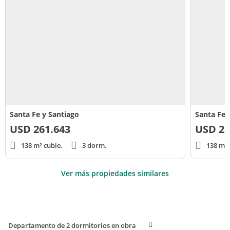
Santa Fe y Santiago
Santa Fe 
USD
261.643
USD
25
138 m² cubie.
3 dorm.
138 m² 
Ver más propiedades similares
Departamento de 2 dormitorios en obra