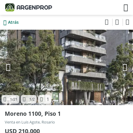
Atrás
1
1
/21
1
/2
Moreno 1100, Piso 1
Venta en Luis Agote, Rosario
USD 210.000