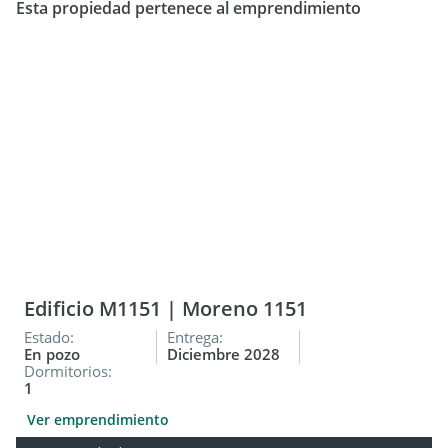
propiedad intelectual de Furigo Negocios Inmobiliarios. No es
Esta propiedad pertenece al emprendimiento
permitida su utilización comercial. FURIGO Negocios
Inmobiliarios para vidas en movimiento! Pablo C. Furigo Mat.
0334 COCIR
Edificio M1151 | Moreno 1151
Estado:
Entrega:
En pozo
Diciembre 2028
Dormitorios:
1
Ver emprendimiento