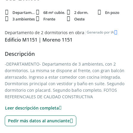
Departamento
68 m² cubie.
2 dorm.
En pozo
3 ambientes
Frente
Oeste
|
Departamento de 2 dormitorios en obra
Generado por IA
Edificio M1151 | Moreno 1151
Descripción
-DEPARTAMENTO- Departamento de 3 ambientes, con 2
dormitorios. La misma se dispone al frente, con gran balcón
aterrazado. Ingreso a estar comedor con cocina integrada.
Dormitorios principal con vestidor y baño en suite. Segundo
dormitorio con placard. Segundo baño completo. FOTOS
REFERENCIALES DE CALIDAD CONSTRUCTIVA
Leer descripción completa
-TERMINACIONES- Muebles de cocina de diseño, anafe y
horno empotrado. Mesada de regrueso. Pisos y
Pedir más datos al anunciante
revestimientos en porcelanato de primera línea, al igual que
sanitarios y griferias. Cerramientos de aluminio o similar de