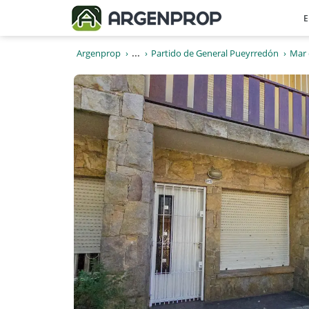
E
Argenprop
...
Partido de General Pueyrredón
Mar 