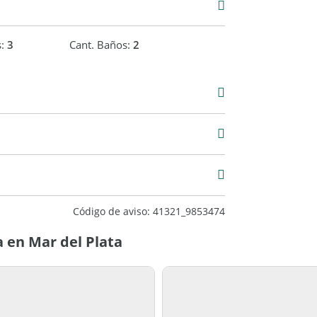
s:
3
Cant. Baños:
2
Venta
USD 100.000
Código de aviso: 41321_9853474
 en Mar del Plata