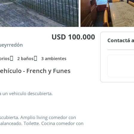
USD 100.000
Contactá a
Pueyrredón
orios
2 baños
3 ambientes
vehículo - French y Funes
 un vehiculo descubierta.
escubierta. Amplio living comedor con
o balanceado. Toilette. Cocina comedor con