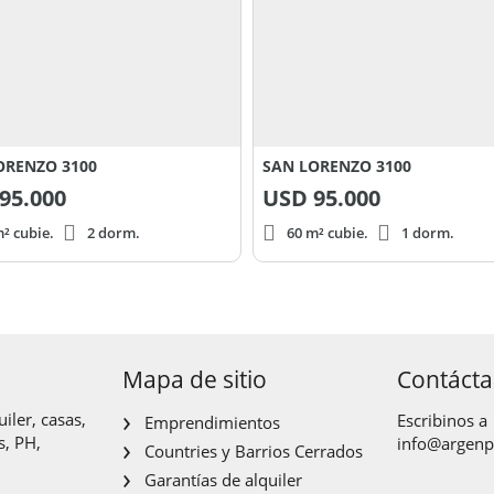
ORENZO 3100
SAN LORENZO 3100
95.000
USD
95.000
² cubie.
2 dorm.
60 m² cubie.
1 dorm.
Mapa de sitio
Contáct
iler, casas,
Escribinos a
Emprendimientos
s, PH,
info@argen
Countries y Barrios Cerrados
Garantías de alquiler