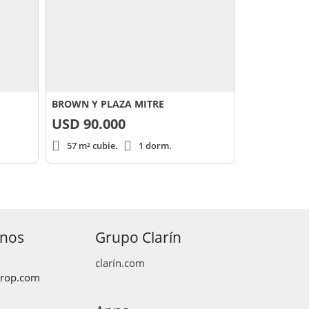
BROWN Y PLAZA MITRE
USD
90.000
57 m² cubie.
1 dorm.
anos
Grupo Clarín
clarín.com
prop.com