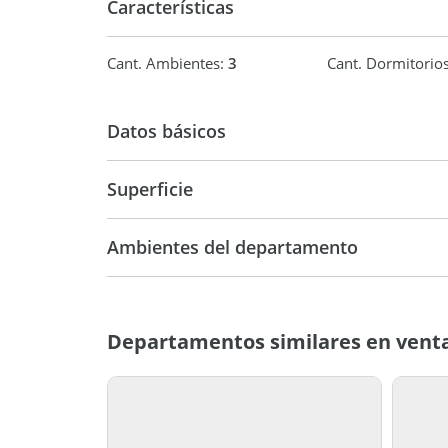
Características
Cant. Ambientes:
3
Cant. Dormitorio
Datos básicos
Superficie
Departamento
83 m2
83 m2
Ambientes del departamento
Departamentos similares en venta