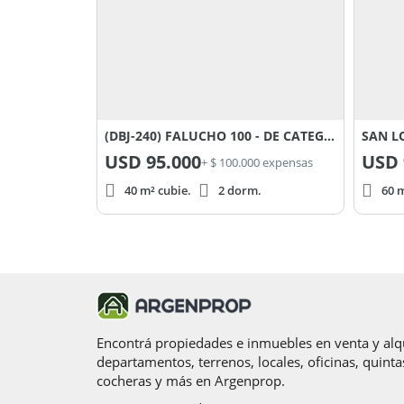
(DBJ-240) FALUCHO 100 - DE CATEGORIA
SAN L
USD
95.000
USD
+ $ 100.000 expensas
40 m² cubie.
2 dorm.
60 m
Encontrá propiedades e inmuebles en venta y alqu
departamentos, terrenos, locales, oficinas, quinta
cocheras y más en Argenprop.