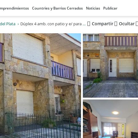
mprendimientos
Countries y Barrios Cerrados
Noticias
Publicar
Compartir
Ocultar
del Plata
Dúplex 4 amb. con patio y e/ para vehículo - French y Funes