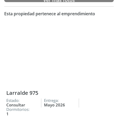
Ver más fotos
CONSTRUCTORA Y DISPONIBILIDAD DE UF
COMERCIALIZA MONDELLA PROPIEDADES
Esta propiedad pertenece al emprendimiento
Larralde 975
Estado:
Entrega:
Consultar
Mayo 2026
Dormitorios:
1