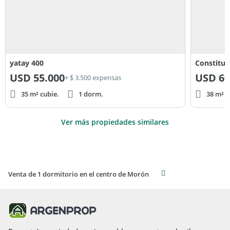
yatay 400
Constituy
USD
55.000
USD
69
+ $ 3.500 expensas
35 m² cubie.
1 dorm.
38 m² c
Ver más propiedades similares
Venta de 1 dormitorio en el centro de Morón