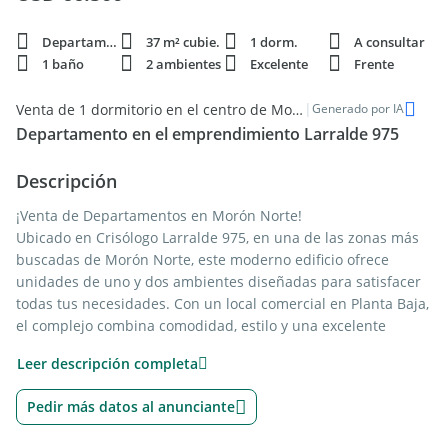
Departamento
37 m² cubie.
1 dorm.
A consultar
1 baño
2 ambientes
Excelente
Frente
|
Venta de 1 dormitorio en el centro de Morón
Generado por IA
Departamento en el emprendimiento Larralde 975
Descripción
¡Venta de Departamentos en Morón Norte!
Ubicado en Crisólogo Larralde 975, en una de las zonas más
buscadas de Morón Norte, este moderno edificio ofrece
unidades de uno y dos ambientes diseñadas para satisfacer
todas tus necesidades. Con un local comercial en Planta Baja,
el complejo combina comodidad, estilo y una excelente
ubicación.
Leer descripción completa
Características destacadas:
Pedir más datos al anunciante
- Diseño moderno: Espacios amplios, bien iluminados y
ventilados, con acabados de alta calidad que brindan un