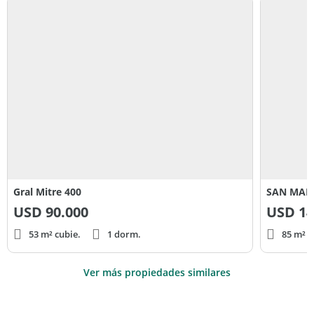
Gral Mitre 400
USD
90.000
USD
14
53 m² cubie.
1 dorm.
85 m² c
Ver más propiedades similares