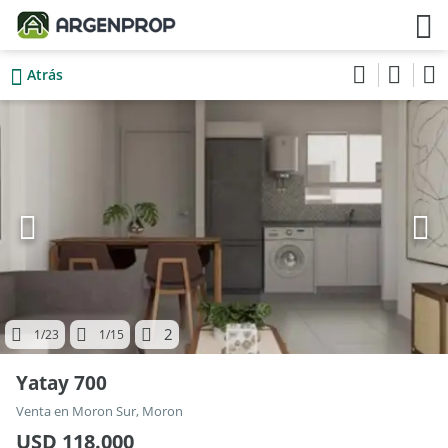
Atrás
2
1
/23
1
/15
Yatay 700
Venta en Moron Sur, Moron
USD 118.000