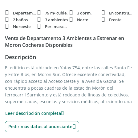
Departamento
79 m² cubie.
3 dorm.
En construcción
2 baños
3 ambientes
Norte
Frente
Noroeste
Per. mascota
Venta de Departamento 3 Ambientes a Estrenar en
Moron Cocheras Disponibles
Descripción
El edificio está ubicado en Yatay 754, entre las calles Santa Fe
y Entre Ríos, en Morón Sur. Ofrece excelente conectividad,
con rápido acceso al Acceso Oeste y la Avenida Gaona. Se
encuentra a pocas cuadras de la estación Morón del
ferrocarril Sarmiento y está rodeado de líneas de colectivos,
supermercados, escuelas y servicios médicos, ofreciendo una
ubicación estratégica y práctica.
Leer descripción completa
El proyecto:
Pedir más datos al anunciante
El edificio cuenta con 8 pisos y unidades de 1, 2 y 3
ambientes, todas con balcón. Incluye cocheras opcionales en