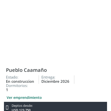
Hotel Casa Sur Pilar y los Lagartos Country Club entre otros.
FINANCIACIÓN:
Anticipo 50% y Financiamiento por parte de los
desarrolladores del 30% en 12 cuotas y saldo del 20% contra
entrega. Consulte por mas detalles.
Obra en ejecución. Fin de obra previsto: 2026
Las medidas son aproximadas, las reales y los datos
consignados serán verificados contra la cesión de boleto de
fideicomiso.
Pueblo Caamaño
Estado:
Entrega:
En construccion
Diciembre 2026
Dormitorios:
1
Ver emprendimiento
Deptos desde:
USD 123.750