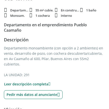
Departamento
55 m² cubie.
En construcción
1 baño
Monoam.
1 cochera
Interno
Departamento en el emprendimiento Pueblo
Caamaño
Descripción
Departamento monoambiente (con opción a 2 ambientes) en
venta, desarrollo de pozo, con cochera descubierta/cubierta,
en Av Caamaño al 600, Pilar, Buenos Aires con 55m2
cubiertos.
LA UNIDAD: 291
Monoambiente con opción a 2 ambientes (modificación sin
Leer descripción completa
costo adicional)
Orientación: Sudoeste
Pedir más datos al anunciante
Todas las unidades se entregan sin piso.
Calefacción solo opción eléctrica y no la incluye.
Cochera (US$7000) y baulera (U$S10000) es adicional al valor