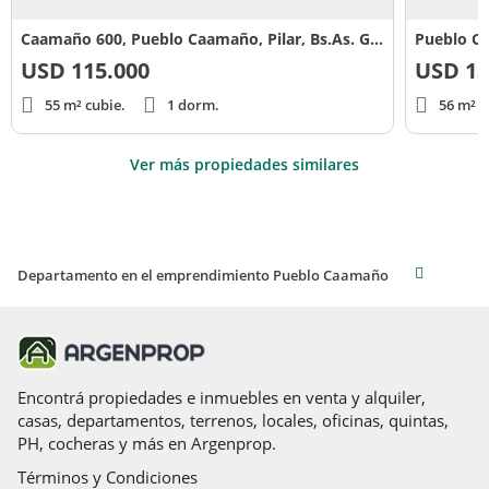
Caamaño 600, Pueblo Caamaño, Pilar, Bs.As. G.B.A. Norte .
Pueblo C
USD
115.000
USD
13
55 m² cubie.
1 dorm.
56 m² c
Ver más propiedades similares
Departamento en el emprendimiento Pueblo Caamaño
Encontrá propiedades e inmuebles en venta y alquiler,
casas, departamentos, terrenos, locales, oficinas, quintas,
PH, cocheras y más en Argenprop.
Términos y Condiciones