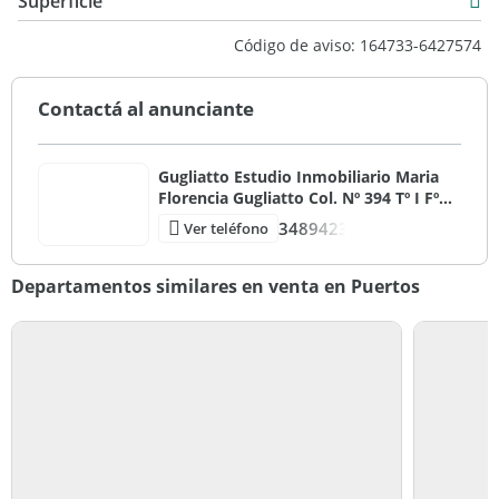
Superficie
Venta
58 m2
Código de aviso: 164733-6427574
USD 200.000
63 m2
Contactá al anunciante
Gugliatto Estudio Inmobiliario Maria
Florencia Gugliatto Col. Nº 394 Tº I Fº
132 CMZC / Mat. 3839 Tº I Fº 144
3489423
Ver teléfono
CUCICBA
Departamentos similares en venta en Puertos