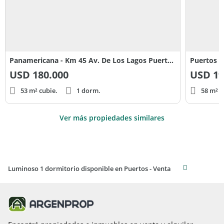
Panamericana - Km 45 Av. De Los Lagos Puertos del Lago
Puertos P
USD
180.000
USD
19
53 m² cubie.
1 dorm.
58 m² c
Ver más propiedades similares
Luminoso 1 dormitorio disponible en Puertos - Venta