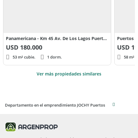
Panamericana - Km 45 Av. De Los Lagos Puertos del Lago
Puertos P
USD
180.000
USD
19
53 m² cubie.
1 dorm.
58 m² c
Ver más propiedades similares
Departamento en el emprendimiento JOCHY Puertos