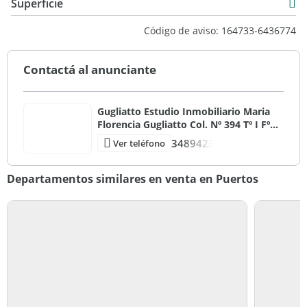
Superficie
Venta
50 m2
Código de aviso: 164733-6436774
USD 170.000
5 m2
55 m2
Contactá al anunciante
Gugliatto Estudio Inmobiliario Maria
Florencia Gugliatto Col. Nº 394 Tº I Fº
132 CMZC / Mat. 3839 Tº I Fº 144
3489423
Ver teléfono
CUCICBA
Departamentos similares en venta en Puertos