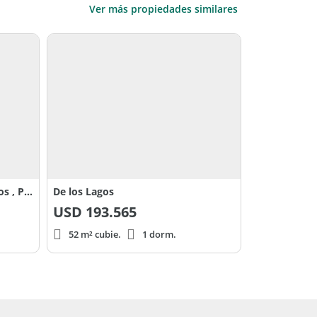
Ver más propiedades similares
Complejo Jochy Av de Los Lagos , Puertos, El Cazador
De los Lagos
USD
193.565
52 m² cubie.
1 dorm.