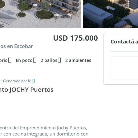
USD 175.000
Contactá a
dos en Escobar
orio
En pozo
2 baños
2 ambientes
|
s
Generado por IA
to JOCHY Puertos
dentro del Emprendimiento Jochy Puertos,
con cocina integrada, un dormitorio con