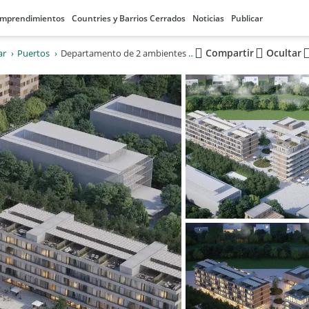
mprendimientos
Countries y Barrios Cerrados
Noticias
Publicar
Compartir
Ocultar
ar
Puertos
Departamento de 2 ambientes en venta en Puertos