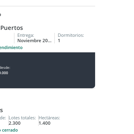
o
Puertos
Entrega:
Dormitorios:
Noviembre 2029
1
endimiento
desde:
0.000
s
de:
Lotes totales:
Hectáreas:
2.300
1.400
o cerrado