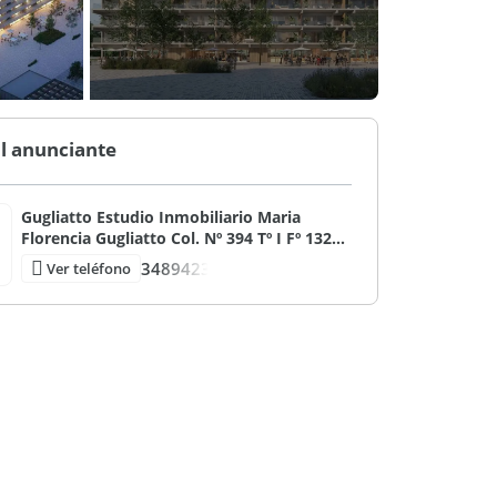
l anunciante
Gugliatto Estudio Inmobiliario Maria
Florencia Gugliatto Col. Nº 394 Tº I Fº 132
CMZC / Mat. 3839 Tº I Fº 144 CUCICBA
3489423
Ver teléfono