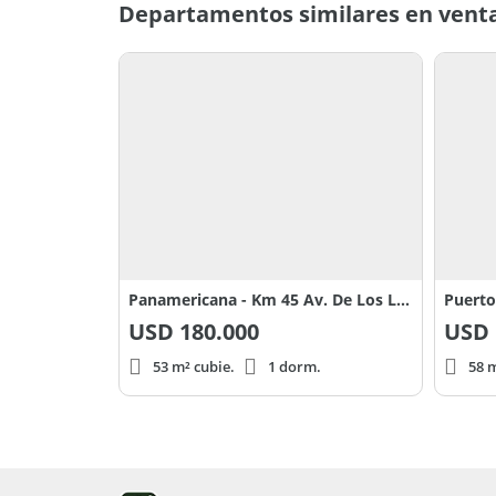
Departamentos similares en vent
Panamericana - Km 45 Av. De Los Lagos Puertos del Lago
USD
180.000
USD
53 m² cubie.
1 dorm.
58 m