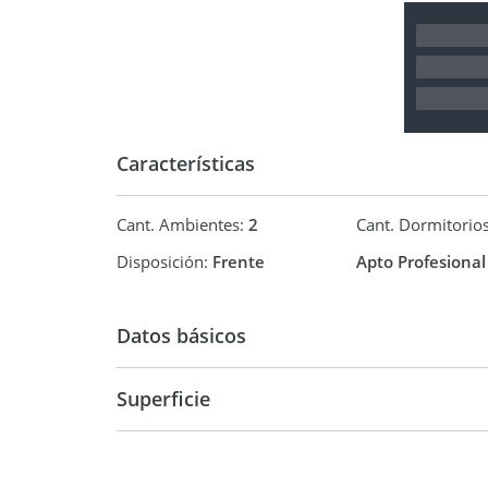
Características
Cant. Ambientes:
2
Cant. Dormitorio
Disposición:
Frente
Apto Profesional
Datos básicos
Superficie
Departamento
50 m2