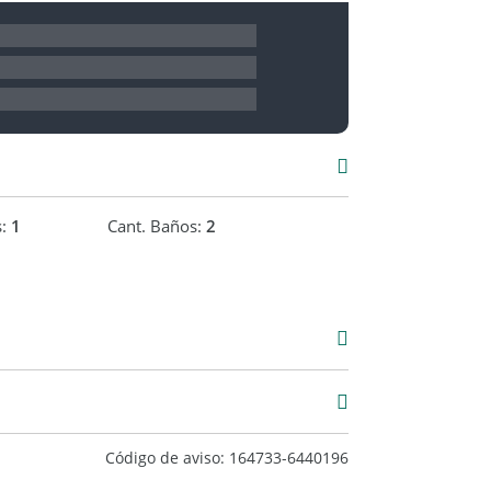
s:
1
Cant. Baños:
2
Venta
USD 175.000
5 m2
55 m2
Código de aviso: 164733-6440196