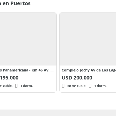
a en Puertos
Puertos Panamericana - Km 45 Av. De Los Lagos
195.000
USD
200.000
² cubie.
1 dorm.
58 m² cubie.
1 dorm.