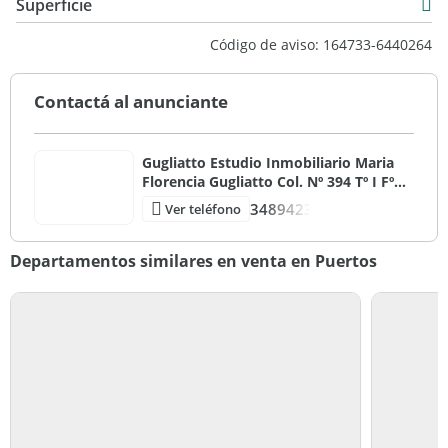
Superficie
Venta
53 m2
Código de aviso: 164733-6440264
USD 180.000
5 m2
58 m2
Contactá al anunciante
Gugliatto Estudio Inmobiliario Maria
Florencia Gugliatto Col. Nº 394 Tº I Fº
132 CMZC / Mat. 3839 Tº I Fº 144
3489423
Ver teléfono
CUCICBA
Departamentos similares en venta en Puertos