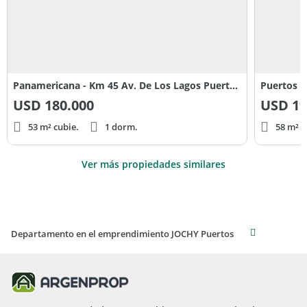
Panamericana - Km 45 Av. De Los Lagos Puertos del Lago
Puertos P
USD
180.000
USD
19
53 m² cubie.
1 dorm.
58 m² c
Ver más propiedades similares
Departamento en el emprendimiento JOCHY Puertos