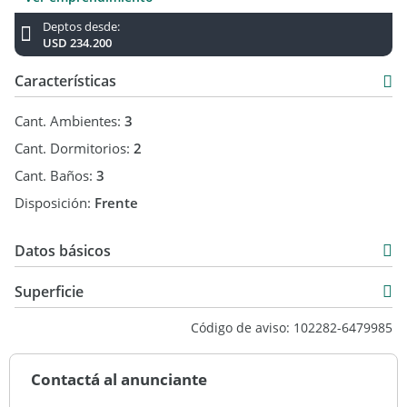
Deptos desde:
USD 234.200
Características
Cant. Ambientes:
3
Cant. Dormitorios:
2
Cant. Baños:
3
Disposición:
Frente
Datos básicos
Departamento
Superficie
Venta
82 m2
Código de aviso: 102282-6479985
USD 243.500
89 m2
Contactá al anunciante