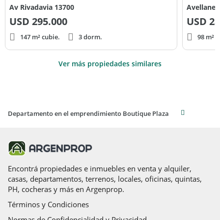
Av Rivadavia 13700
Avellaned
USD
295.000
USD
28
147 m² cubie.
3 dorm.
98 m² c
Ver más propiedades similares
Departamento en el emprendimiento Boutique Plaza
Encontrá propiedades e inmuebles en venta y alquiler,
casas, departamentos, terrenos, locales, oficinas, quintas,
PH, cocheras y más en Argenprop.
Términos y Condiciones
Normas de Confidencialidad y Privacidad