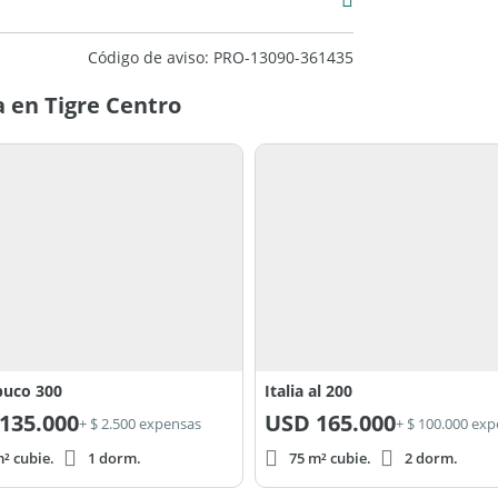
el propietario.
Código de aviso: PRO-13090-361435
 en Tigre Centro
buco 300
Italia al 200
135.000
USD
165.000
+ $ 2.500 expensas
+ $ 100.000 ex
² cubie.
1 dorm.
75 m² cubie.
2 dorm.