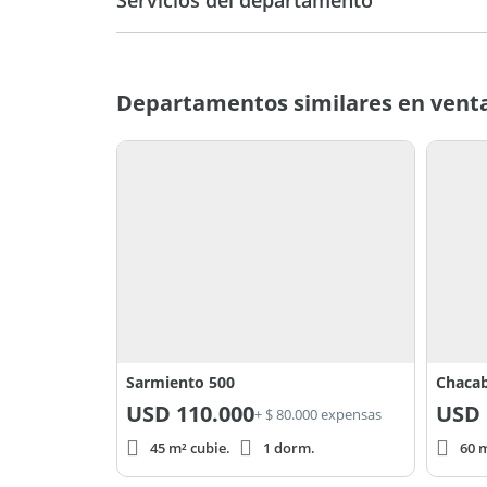
Propiedad sujeta a la gestión del COTI por parte d
Nucifora Propiedades S.R.L.
CMCPSI 6388
Departamentos similares en venta
Sarmiento 500
Chaca
USD
110.000
USD
+ $ 80.000 expensas
45 m² cubie.
1 dorm.
60 m