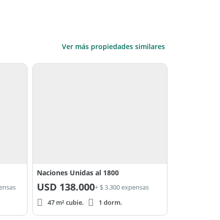
Ver más propiedades similares
Naciones Unidas al 1800
USD
138.000
pensas
+ $ 3.300 expensas
47 m² cubie.
1 dorm.