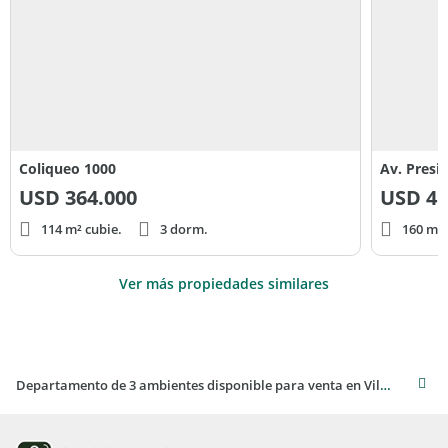
Coliqueo 1000
Av. Presi
USD
364.000
USD
45
114 m² cubie.
3 dorm.
160 m² 
Ver más propiedades similares
Departamento de 3 ambientes disponible para venta en Villa Sarmiento