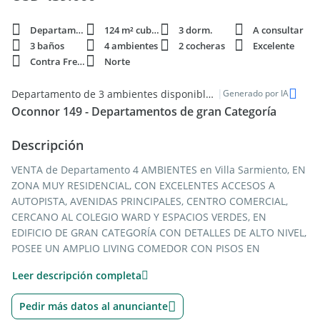
Departamento
124 m² cubie.
3 dorm.
A consultar
3 baños
4 ambientes
2 cocheras
Excelente
Contra Frente
Norte
|
Departamento de 3 ambientes disponible para venta en Villa Sarmiento
Generado por IA
Oconnor 149 - Departamentos de gran Categoría
Descripción
VENTA de Departamento 4 AMBIENTES en Villa Sarmiento, EN
ZONA MUY RESIDENCIAL, CON EXCELENTES ACCESOS A
AUTOPISTA, AVENIDAS PRINCIPALES, CENTRO COMERCIAL,
CERCANO AL COLEGIO WARD Y ESPACIOS VERDES, EN
EDIFICIO DE GRAN CATEGORÍA CON DETALLES DE ALTO NIVEL,
POSEE UN AMPLIO LIVING COMEDOR CON PISOS EN
PORCELANATO SIMIL MADERA, COCINA CON EXCELENTES
Leer descripción completa
MUEBLES BAJO MESADA Y ALACENA, CON MESADA Y ALZADA
EN PURA STONE, LAVADERO CUBIERTO, TOILETTE Y 2 BAÑOS
Pedir más datos al anunciante
COMPLETOS, 3 DORMITORIOS CON FRENTES INTEGRALES DE