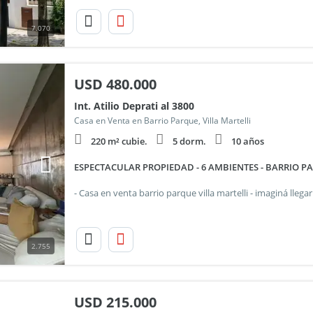
7.070
USD
480.000
Int. Atilio Deprati al 3800
Casa en Venta en Barrio Parque, Villa Martelli
220 m² cubie.
5 dorm.
10 años
ESPECTACULAR PROPIEDAD - 6 AMBIENTES - BARRIO P
2.755
USD
215.000