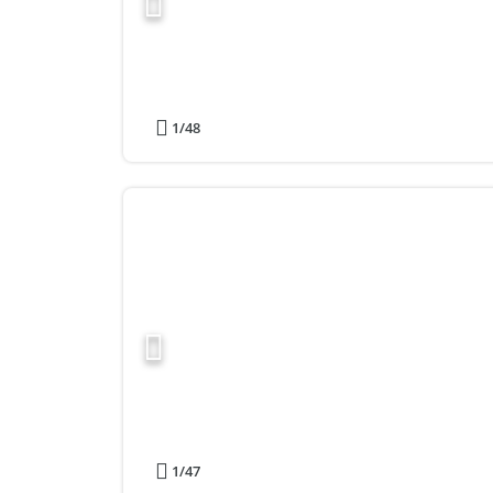
1
/48
1
/47