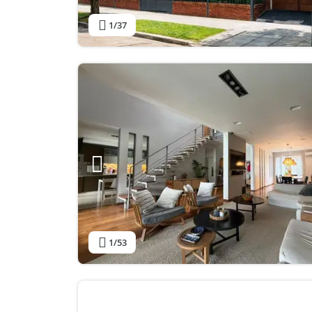
1
/37
1
/53