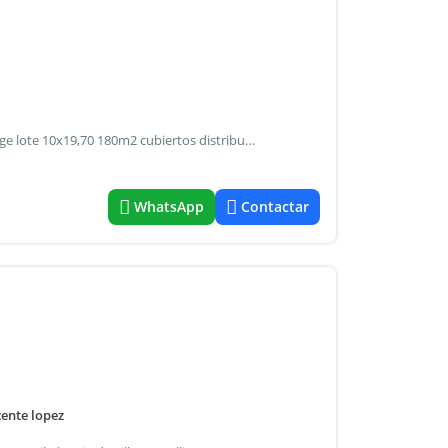
En venta - apto credito casa 4 ambientes con jardin y garage lote 10x19,70 180m2 cubiertos distribuida en 2 plantas pb: living comedor - toilete - cocina comedor - garage - galeria - lavadero cubierto - jardin - parrilla pa: 3 dormitorios (principal suite) - baño completo - balcon al frente todos los servicios
WhatsApp
Contactar
cente lopez