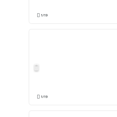
1
/19
1
/19