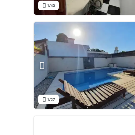
1
/40
1
/27