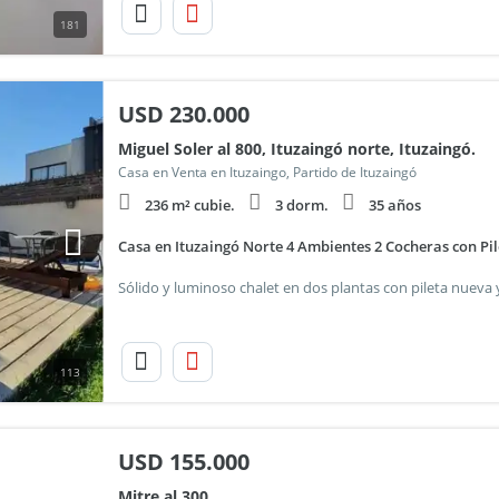
181
USD
230.000
Miguel Soler al 800, Ituzaingó norte, Ituzaingó.
Casa en Venta en Ituzaingo, Partido de Ituzaingó
236 m² cubie.
3 dorm.
35 años
Casa en Ituzaingó Norte 4 Ambientes 2 Cocheras con Pil
113
USD
155.000
Mitre al 300