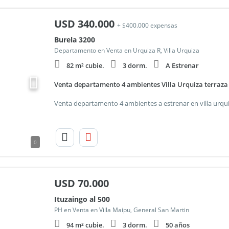
USD
340.000
+ $400.000 expensas
Burela 3200
Departamento en Venta en Urquiza R, Villa Urquiza
82 m² cubie.
3 dorm.
A Estrenar
Venta departamento 4 ambientes Villa Urquiza terraza p
0
USD
70.000
Ituzaingo al 500
PH en Venta en Villa Maipu, General San Martin
94 m² cubie.
3 dorm.
50 años