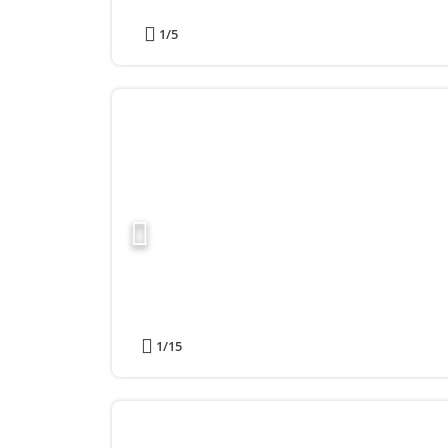
1
/5
1
/15