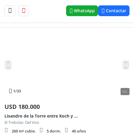
WhatsApp
Contactar
1
/33
501
USD
180.000
Lisandro de la Torre entre Koch y Necochea al 5900
El Trebolar, Del Viso
260 m² cubie.
5 dorm.
40 años