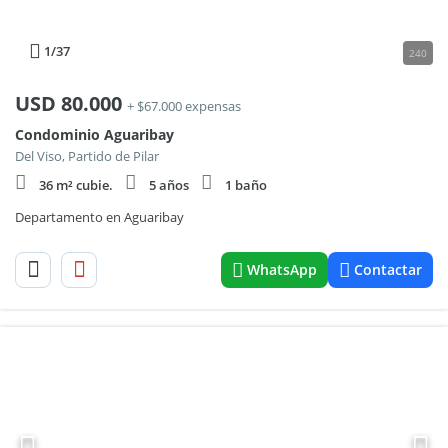
1
/37
240
USD
80.000
+ $67.000 expensas
Condominio Aguaribay
Del Viso, Partido de Pilar
36 m² cubie.
5 años
1 baño
Departamento en Aguaribay
WhatsApp
Contactar