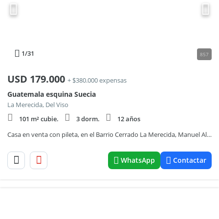
1
/31
857
USD
179.000
+ $380.000 expensas
Guatemala esquina Suecia
La Merecida, Del Viso
101 m² cubie.
3 dorm.
12 años
Casa en venta con pileta, en el Barrio Cerrado La Merecida, Manuel Alberti, Pilar
WhatsApp
Contactar