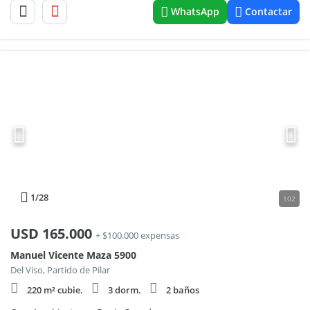
WhatsApp
Contactar
1
/28
102
USD
165.000
+ $100.000 expensas
Manuel Vicente Maza 5900
Del Viso, Partido de Pilar
220 m² cubie.
3 dorm.
2 baños