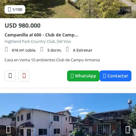
1
/100
1.500
USD
980.000
Campanilla al 600 - Club de Campo Armenia
Highland Park Country Club, Del Viso
616 m² cubie.
5 dorm.
A Estrenar
Casa en Venta 10 ambientes Club de Campo Armenia
WhatsApp
Contactar