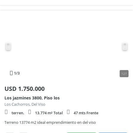
1
/3
127
USD
1.750.000
Los jazmines 3800, Piso los
Los Cachorros, Del Viso
terren.
13.774 m² Total
47 mts Frente
Terreno 13774 m2 ideal emprendimiento en del viso