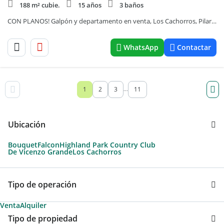
188 m² cubie.
15 años
3 baños
CON PLANOS! Galpón y departamento en venta, Los Cachorros, Pilar. ¡Excelente ubicación!
WhatsApp
Contactar
1
2
3
11
...
Ubicación
Bouquet
Falcon
Highland Park Country Club
De Vicenzo Grande
Los Cachorros
Tipo de operación
Venta
Alquiler
Tipo de propiedad