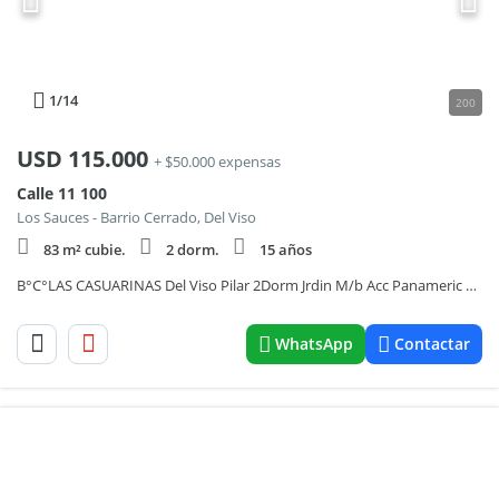
1
/14
200
USD
115.000
+ $50.000 expensas
Calle 11 100
Los Sauces - Barrio Cerrado, Del Viso
83 m² cubie.
2 dorm.
15 años
B°C°LAS CASUARINAS Del Viso Pilar 2Dorm Jrdin M/b Acc Panameric Km 42 FmiliarTranquilo Bjs Expens Vig24 Oportunidad!
WhatsApp
Contactar