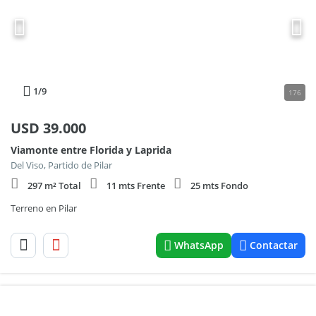
1
/9
176
USD
39.000
Viamonte entre Florida y Laprida
Del Viso, Partido de Pilar
297 m² Total
11 mts Frente
25 mts Fondo
Terreno en Pilar
WhatsApp
Contactar