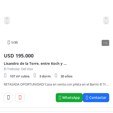
1
/35
176
USD
195.000
Lisandro de la Torre, entre Koch y Necochea al 6000
El Trebolar, Del Viso
107 m² cubie.
3 dorm.
30 años
RETASADA OPORTUNIDAD! Casa en venta con pileta en el Barrio El Trebolar, Del Viso, Pilar.
WhatsApp
Contactar