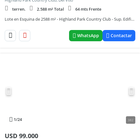
Highland Park Country Club, Del Viso
terren.
2.588 m² Total
64 mts Frente
Lote en Esquina de 2588 m² - Highland Park Country Club - Sup. Edificada 324 m²
WhatsApp
Contactar
1
/24
382
USD
99.000