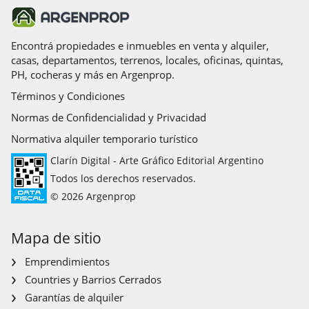
Pinamar, Costa Atlántica
Rosario, Santa Fé
Córdoba Capital, Córdoba
Encontrá propiedades e inmuebles en venta y alquiler,
casas, departamentos, terrenos, locales, oficinas, quintas,
Escobar, Zona Norte
PH, cocheras y más en Argenprop.
Olivos, Zona Norte
Términos y Condiciones
Pilar, Zona Norte
San Isidro, Zona Norte
Normas de Confidencialidad y Privacidad
Tigre, Zona Norte
Normativa alquiler temporario turístico
Vicente Lopez, Zona Norte
Clarín Digital - Arte Gráfico Editorial Argentino
Ituzaingo, Zona Oeste
Todos los derechos reservados.
La Matanza, Zona Oeste
© 2026 Argenprop
Moron, Zona Oeste
La Plata, Zona Sur
Mapa de sitio
Lanus, Zona Sur
Lomas de Zamora, Zona Sur
Emprendimientos
Countries y Barrios Cerrados
Garantías de alquiler