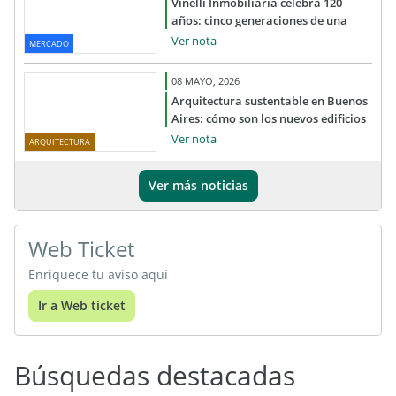
Vinelli Inmobiliaria celebra 120
años: cinco generaciones de una
historia que sigue vigente
Ver nota
MERCADO
08 MAYO, 2026
Arquitectura sustentable en Buenos
Aires: cómo son los nuevos edificios
que priorizan eficiencia y confort
Ver nota
ARQUITECTURA
Ver más noticias
Web Ticket
Enriquece tu aviso aquí
Ir a Web ticket
Búsquedas destacadas