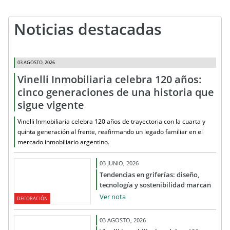
Noticias destacadas
03 AGOSTO, 2026
Vinelli Inmobiliaria celebra 120 años:
cinco generaciones de una historia que
sigue vigente
Vinelli Inmobiliaria celebra 120 años de trayectoria con la cuarta y
quinta generación al frente, reafirmando un legado familiar en el
mercado inmobiliario argentino.
03 JUNIO, 2026
Tendencias en griferías: diseño,
tecnología y sostenibilidad marcan
el rumbo del mercado
Ver nota
DECORACIÓN
03 AGOSTO, 2026