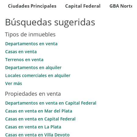
Ciudades Principales
Capital Federal
GBA Norte
Búsquedas sugeridas
Tipos de inmuebles
Departamentos en venta
Casas en venta
Terrenos en venta
Departamentos en alquiler
Locales comerciales en alquiler
Oficinas comerciales en alquiler
Ver más
Departamentos en alquiler temporario
Propiedades en venta
Casas en alquiler temporario
Departamentos en venta en Capital Federal
PH en alquiler
Casas en venta en Mar del Plata
Quintas en alquiler
Casas en venta en Capital Federal
Casas en venta en La Plata
Casas en venta en Villa Devoto