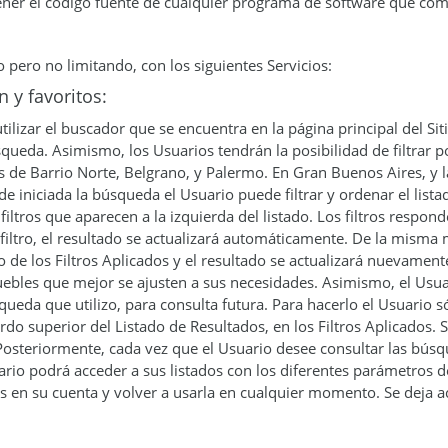
ener el código fuente de cualquier programa de software que comp
o pero no limitando, con los siguientes Servicios:
 y favoritos:
ilizar el buscador que se encuentra en la página principal del Si
queda. Asimismo, los Usuarios tendrán la posibilidad de filtrar p
os de Barrio Norte, Belgrano, y Palermo. En Gran Buenos Aires, y 
e iniciada la búsqueda el Usuario puede filtrar y ordenar el list
filtros que aparecen a la izquierda del listado. Los filtros respond
filtro, el resultado se actualizará automáticamente. De la misma 
ro de los Filtros Aplicados y el resultado se actualizará nuevament
ebles que mejor se ajusten a sus necesidades. Asimismo, el Usuar
queda que utilizo, para consulta futura. Para hacerlo el Usuario 
o superior del Listado de Resultados, en los Filtros Aplicados. S
Posteriormente, cada vez que el Usuario desee consultar las búsq
o podrá acceder a sus listados con los diferentes parámetros de
 en su cuenta y volver a usarla en cualquier momento. Se deja ac