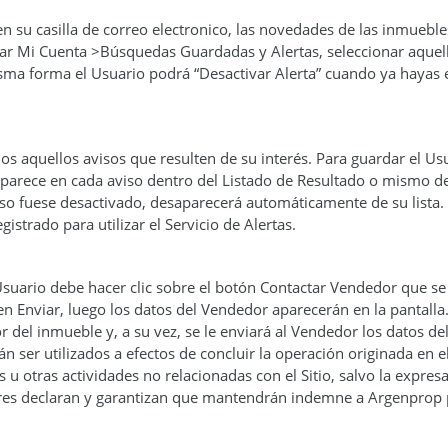
en su casilla de correo electronico, las novedades de las inmuebl
sar Mi Cuenta >Búsquedas Guardadas y Alertas, seleccionar aquella
misma forma el Usuario podrá “Desactivar Alerta” cuando ya hayas
dos aquellos avisos que resulten de su interés. Para guardar el U
 aparece en cada aviso dentro del Listado de Resultado o mismo d
iso fuese desactivado, desaparecerá automáticamente de su lista.
istrado para utilizar el Servicio de Alertas.
Usuario debe hacer clic sobre el botón Contactar Vendedor que se
 en Enviar, luego los datos del Vendedor aparecerán en la pantalla
 del inmueble y, a su vez, se le enviará al Vendedor los datos de
n ser utilizados a efectos de concluir la operación originada en 
s u otras actividades no relacionadas con el Sitio, salvo la expre
ores declaran y garantizan que mantendrán indemne a Argenprop po