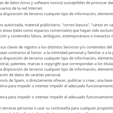
as de datos (virus y software nocivo) susceptibles de provocar d
arios de la red Internet.
 a disposición de terceros cualquier tipo de información, elemento
no autorizada, material publicitario, "correo basura", "cartas en c
as áreas (tales como espacios comerciales) que hayan sido exclus
ación y contenidos falsos, ambiguos, extemporáneos o inexactos d
us claves de registro a los distintos Servicios y/o contenidos del 
ean contrarios al honor, a la intimidad personal y familiar o a l
r a disposición de terceros cualquier tipo de información, elemen
trial, patentes, marcas o copyright que correspondan a los titulare
r a disposición de terceros cualquier tipo de información, elemen
ación de datos de carácter personal.
 envío de Spam, o directamente ofrecer, publicar o crear, una base
ina para impedir o intentar impedir el adecuado funcionamiento d
ina para impedir o intentar impedir el adecuado funcionamiento d
n terceras personas o usar su contraseña para cualquier propósit