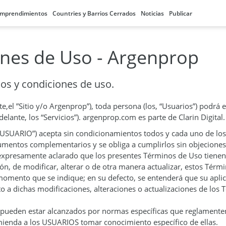
mprendimientos
Countries y Barrios Cerrados
Noticias
Publicar
nes de Uso - Argenprop
nos y condiciones de uso.
,el ”Sitio y/o Argenprop”), toda persona (los, “Usuarios”) podrá 
lante, los “Servicios”). argenprop.com es parte de Clarin Digital.
e, “USUARIO”) acepta sin condicionamientos todos y cada uno de l
umentos complementarios y se obliga a cumplirlos sin objeciones.
a expresamente aclarado que los presentes Términos de Uso tienen 
eción, de modificar, alterar o de otra manera actualizar, estos T
momento que se indique; en su defecto, se entenderá que su aplic
to a dichas modificaciones, alteraciones o actualizaciones de los
io pueden estar alcanzados por normas específicas que reglamen
mienda a los USUARIOS tomar conocimiento específico de ellas.