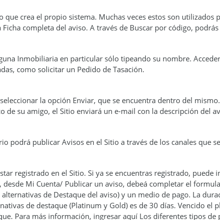
co que crea el propio sistema. Muchas veces estos son utilizados 
 la Ficha completa del aviso. A través de Buscar por código, podrás
alguna Inmobiliaria en particular sólo tipeando su nombre. Accede
das, como solicitar un Pedido de Tasación.
eleccionar la opción Enviar, que se encuentra dentro del mismo. 
 de su amigo, el Sitio enviará un e-mail con la descripción del avi
o podrá publicar Avisos en el Sitio a través de los canales que se
tar registrado en el Sitio. Si ya se encuentras registrado, puede i
 desde Mi Cuenta/ Publicar un aviso, debeá completar el formular
r alternativas de Destaque del aviso) y un medio de pago. La durac
ernativas de destaque (Platinum y Gold) es de 30 días. Vencido e
aque. Para más información, ingresar aquí Los diferentes tipos d