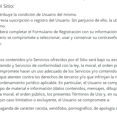
 Sitio:
io tribuye la condición de Usuario del mismo.
previa suscripción o registro del Usuario. Sin perjuicio de ello, la 
rio.
o deberá completar el Formulario de Registración con su informaci
uario se compromete a seleccionar, usar y conservar su contraseñ
s.
os contenidos y/o Servicios ofrecidos por el Sitio será bajo su ex
tenido y Servicios de conformidad con la ley, la moral, el orden 
ompromete hacer un uso adecuado de los Servicios y/o contenidos 
o, que atenten contra los derechos de terceros y/o que infrinjan la
ordenamiento jurídico aplicable. En particular, el Usuario se comp
tipo de material e información (datos contenidos, mensajes, dibujo
, la moral, el orden público, los presentes Términos de Uso y, en s
ngún caso limitativo o excluyente, el Usuario se compromete a:
aganda de carácter racista, xenófobo, pornográfico, de apología 