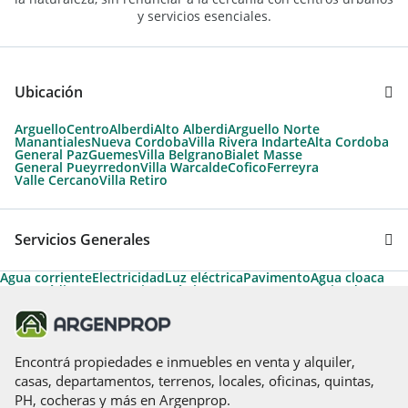
y servicios esenciales.
Ubicación
Arguello
Centro
Alberdi
Alto Alberdi
Arguello Norte
Manantiales
Nueva Cordoba
Villa Rivera Indarte
Alta Cordoba
General Paz
Guemes
Villa Belgrano
Bialet Masse
General Pueyrredon
Villa Warcalde
Cofico
Ferreyra
Valle Cercano
Villa Retiro
Servicios Generales
Agua corriente
Electricidad
Luz eléctrica
Pavimento
Agua cloaca
Apto Crédito
Temporario Turístico
Acepta Permuta
Vivienda
Arboleda
Encontrá propiedades e inmuebles en venta y alquiler,
casas, departamentos, terrenos, locales, oficinas, quintas,
PH, cocheras y más en Argenprop.