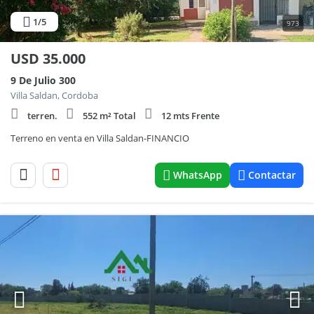
1
/5
973
USD
35.000
9 De Julio 300
Villa Saldan, Cordoba
terren.
552 m² Total
12 mts Frente
Terreno en venta en Villa Saldan-FINANCIO
WhatsApp
Contactar