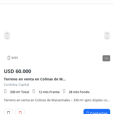
1
/11
183
USD
60.000
Terreno en venta en Colinas de Manantiales – 330 m² apto dúplex con excelente ubicación
Cordoba, Capital
330 m² Total
12 mts Frente
28 mts Fondo
Terreno en venta en Colinas de Manantiales – 330 m² apto dúplex con excelente ubicación
Contactar