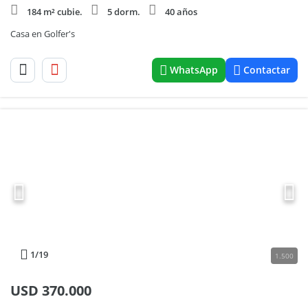
184 m² cubie.
5 dorm.
40 años
Casa en Golfer's
WhatsApp
Contactar
1
/19
1.500
USD
370.000