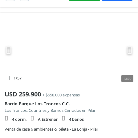
1
/57
1.800
USD
259.900
+ $558.000 expensas
Barrio Parque Los Troncos C.C.
Los Troncos, Countries y Barrios Cerrados en Pilar
4 dorm.
A Estrenar
4 baños
Venta de casa 6 ambientes c/ pileta - La Lonja - Pilar