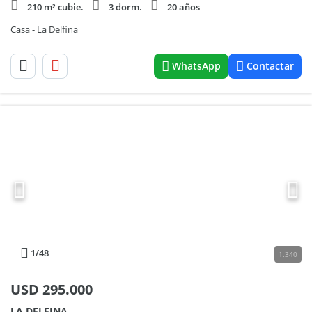
210 m² cubie.
3 dorm.
20 años
Casa - La Delfina
WhatsApp
Contactar
1
/48
1.340
USD
295.000
LA DELFINA