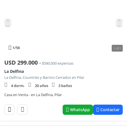
1
/56
1.421
USD
299.000
+ $580.000 expensas
La Delfina
La Delfina, Countries y Barrios Cerrados en Pilar
4 dorm.
20 años
3 baños
Casa en Venta - en La Delfina, Pilar
WhatsApp
Contactar