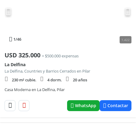
1
/46
1.422
USD
325.000
+ $500.000 expensas
La Delfina
La Delfina, Countries y Barrios Cerrados en Pilar
230 m² cubie.
4 dorm.
20 años
Casa Moderna en La Delfina, Pilar
WhatsApp
Contactar