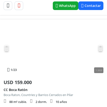
WhatsApp
Contactar
1
/23
1.503
USD
159.000
CC Boca Ratón
Boca Raton, Countries y Barrios Cerrados en Pilar
88 m² cubie.
2 dorm.
10 años