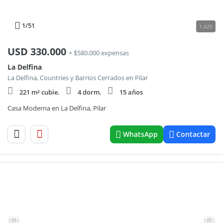
1
/51
1.425
USD
330.000
+ $580.000 expensas
La Delfina
La Delfina, Countries y Barrios Cerrados en Pilar
221 m² cubie.
4 dorm.
15 años
Casa Moderna en La Delfina, Pilar
WhatsApp
Contactar