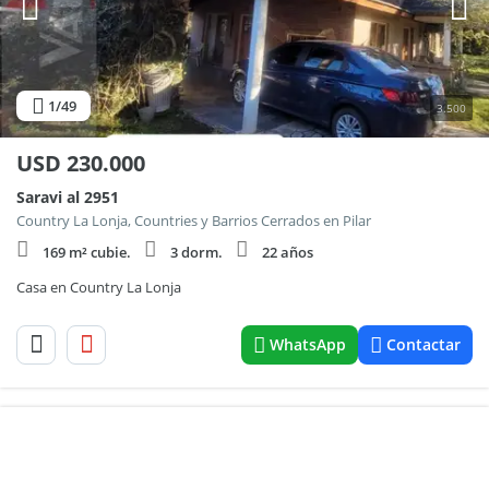
1
/49
3.500
USD
230.000
Saravi al 2951
Country La Lonja, Countries y Barrios Cerrados en Pilar
169 m² cubie.
3 dorm.
22 años
Casa en Country La Lonja
WhatsApp
Contactar