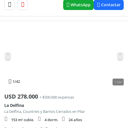
WhatsApp
Contactar
1
/42
1.340
USD
278.000
+ $500.000 expensas
La Delfina
La Delfina, Countries y Barrios Cerrados en Pilar
153 m² cubie.
4 dorm.
24 años