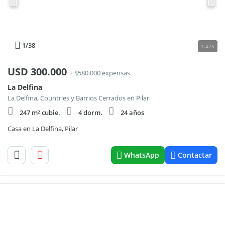
1
/38
1.425
USD
300.000
+ $580.000 expensas
La Delfina
La Delfina, Countries y Barrios Cerrados en Pilar
247 m² cubie.
4 dorm.
24 años
Casa en La Delfina, Pilar
WhatsApp
Contactar