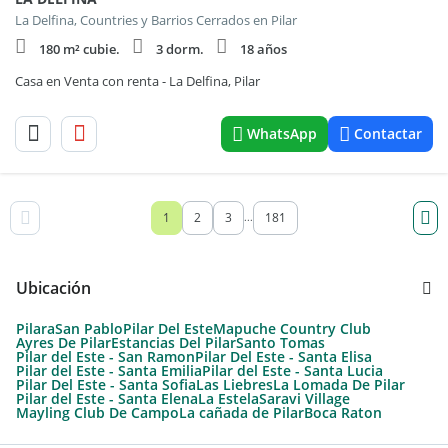
La Delfina, Countries y Barrios Cerrados en Pilar
180 m² cubie.
3 dorm.
18 años
Casa en Venta con renta - La Delfina, Pilar
WhatsApp
Contactar
1
2
3
181
...
Ubicación
Pilara
San Pablo
Pilar Del Este
Mapuche Country Club
Ayres De Pilar
Estancias Del Pilar
Santo Tomas
Pilar del Este - San Ramon
Pilar Del Este - Santa Elisa
Pilar del Este - Santa Emilia
Pilar del Este - Santa Lucia
Pilar Del Este - Santa Sofia
Las Liebres
La Lomada De Pilar
Pilar del Este - Santa Elena
La Estela
Saravi Village
Mayling Club De Campo
La cañada de Pilar
Boca Raton