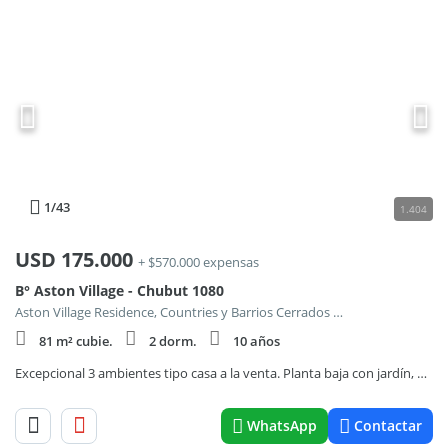
1
/43
1.404
USD
175.000
+ $570.000 expensas
B° Aston Village - Chubut 1080
Aston Village Residence, Countries y Barrios Cerrados en Pilar
81 m² cubie.
2 dorm.
10 años
Excepcional 3 ambientes tipo casa a la venta. Planta baja con jardín, Aston Village, Pilar.
WhatsApp
Contactar