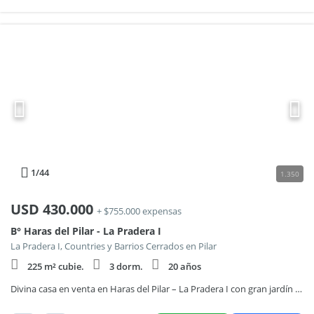
1
/44
1.350
USD
430.000
+ $755.000 expensas
B° Haras del Pilar - La Pradera I
La Pradera I, Countries y Barrios Cerrados en Pilar
225 m² cubie.
3 dorm.
20 años
Divina casa en venta en Haras del Pilar – La Pradera I con gran jardín y piscina.