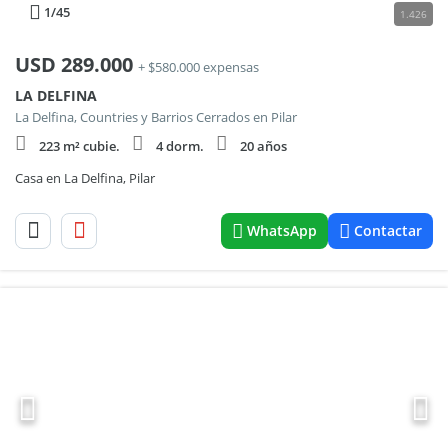
1
/45
1.426
USD
289.000
+ $580.000 expensas
LA DELFINA
La Delfina, Countries y Barrios Cerrados en Pilar
223 m² cubie.
4 dorm.
20 años
Casa en La Delfina, Pilar
WhatsApp
Contactar