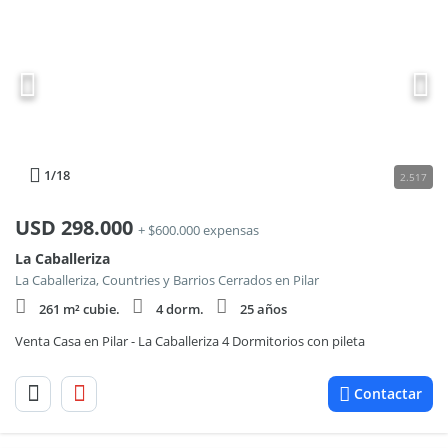
1
/18
2.517
USD
298.000
+ $600.000 expensas
La Caballeriza
La Caballeriza, Countries y Barrios Cerrados en Pilar
261 m² cubie.
4 dorm.
25 años
Venta Casa en Pilar - La Caballeriza 4 Dormitorios con pileta
Contactar