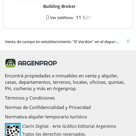
Building Broker
Además, cuenta con:
Dormitorio para personal doméstico
11 5290
Ver teléfono
Dormitorio destinado al capataz
Baño para el personal
Cocina y despensa
Sala de carnicería
Venta de campo en establecimiento "El Verdún" en el departamento de Artigas, paraje Sepultura.
Patio central con aljibe
Vivienda para personal
Existe una casa independiente destinada al personal, que
incluye cocina con fogón, dormitorio y baño.
Encontrá propiedades e inmuebles en venta y alquiler,
casas, departamentos, terrenos, locales, oficinas, quintas,
PH, cocheras y más en Argenprop.
Infraestructura
El establecimiento posee galpones con las siguientes
Términos y Condiciones
dimensiones aproximadas:
Normas de Confidencialidad y Privacidad
Galpón de 16 m x 16 m
Galpón de 4 m x 10 m, equipado con fogón para esquiladores
Normativa alquiler temporario turístico
Clarín Digital - Arte Gráfico Editorial Argentino
Todos los derechos reservados.
Servicios: