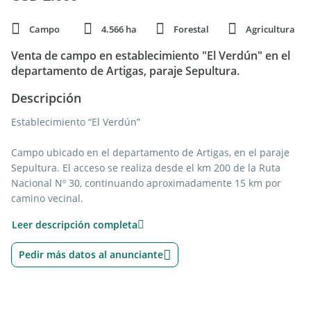
Campo
4.566 ha
Forestal
Agricultura
Venta de campo en establecimiento "El Verdún" en el
departamento de Artigas, paraje Sepultura.
Descripción
Establecimiento “El Verdún”
Campo ubicado en el departamento de Artigas, en el paraje
Sepultura. El acceso se realiza desde el km 200 de la Ruta
Nacional Nº 30, continuando aproximadamente 15 km por
camino vecinal.
Leer descripción completa
Información de la zona:
Pedir más datos al anunciante
La propiedad se encuentra en una región con muy buen
acceso por camino vecinal, el cual cuenta con la
infraestructura necesaria para facilitar el transporte y la
logística productiva.