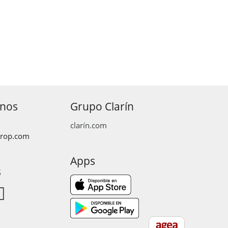
anos
Grupo Clarín
clarín.com
prop.com
Apps
s