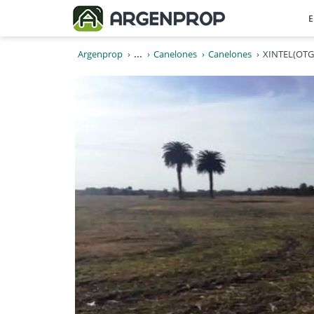
E
Argenprop
...
Canelones
Canelones