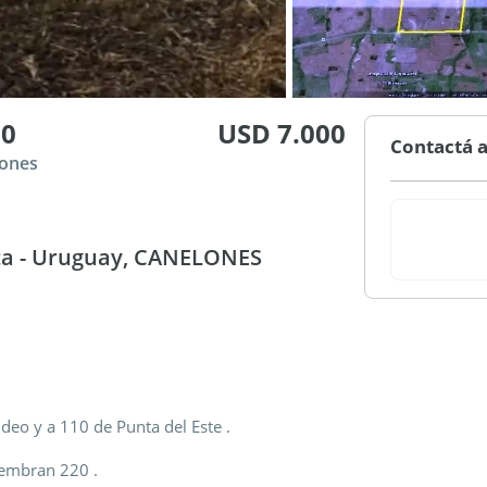
00
USD 7.000
Contactá a
lones
ta - Uruguay, CANELONES
eo y a 110 de Punta del Este .
iembran 220 .