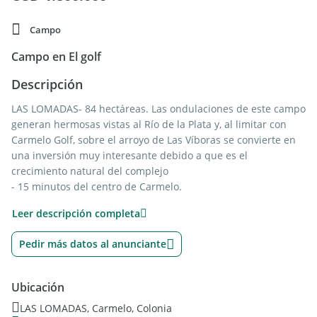
Campo
Campo en El golf
Descripción
LAS LOMADAS- 84 hectáreas. Las ondulaciones de este campo
generan hermosas vistas al Río de la Plata y, al limitar con
Carmelo Golf, sobre el arroyo de Las Víboras se convierte en
una inversión muy interesante debido a que es el
crecimiento natural del complejo
- 15 minutos del centro de Carmelo.
Anticipo U$S 600.000 mas 60 cuotas de 23.333U$S.
Leer descripción completa
Necesitas mas datos de esta propiedad?, contactanos por
mail a , llamanos a nuestra oficina al , envianos un whatsapp
Pedir más datos al anunciante
al o visitanos en Avda. Libertador 16.650 esquina Maestro
Sanchez, San Isidro.
Ubicación
LAS LOMADAS, Carmelo, Colonia