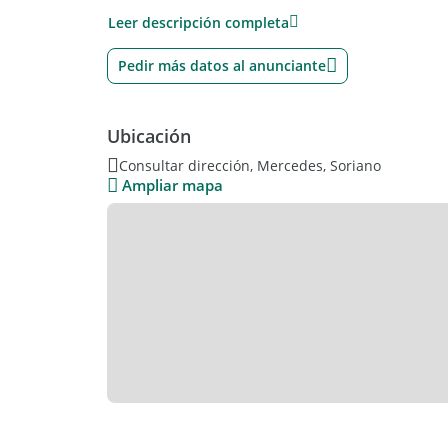
para utilizar su agua para riego. Para aprovechar
Leer descripción completa
represa en uno de los lotes, con capacidad sufici
instalación de 2 bombas y 600 metros de caños d
de acero inoxidable), se garantiza un sistema de r
Pedir más datos al anunciante
cantidad de agua necesaria para los cultivos.
Infraestructura Ganadera y Láctea
Los alambrados perimetrales en excelente estado,
Ubicación
cada loteo, brindan seguridad y protección a las i
incluyendo 85 destinadas al ordeño, este campo 
Consultar dirección, Mercedes, Soriano
otorgada por el Ministerio de Ganadería, Agricult
Ampliar mapa
El tambo dispone de instalaciones completas de 
leche, lo que asegura una producción láctea eficie
propiedad cuenta con una infraestructura y maqu
diversos productos lácteos, como quesos, dulce d
oportunidad única para expandir el negocio y apro
Además de las instalaciones productivas, el campo
el casero. La casa principal ofrece una amplia 
entrada, comedor, baño, 2 habitaciones, sala de 
parrilla. Estas comodidades garantizan un espacio
el personal.
Gran Oportunidad de inversión, CONTACTANOS
TEL. (03329) 426938/.