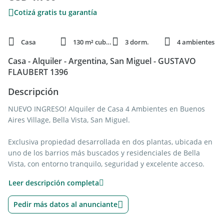
Cotizá gratis tu garantía
Casa
130 m² cubie.
3 dorm.
4 ambientes
Casa - Alquiler - Argentina, San Miguel - GUSTAVO
FLAUBERT 1396
Descripción
NUEVO INGRESO! Alquiler de Casa 4 Ambientes en Buenos
Aires Village, Bella Vista, San Miguel.
Exclusiva propiedad desarrollada en dos plantas, ubicada en
uno de los barrios más buscados y residenciales de Bella
Vista, con entorno tranquilo, seguridad y excelente acceso.
Ideal para quienes buscan comodidad, amplitud y calidad de
Leer descripción completa
vida en una ubicación privilegiada.
Pedir más datos al anunciante
Planta Baja: