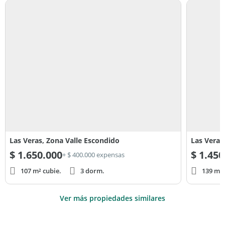
Las Veras, Zona Valle Escondido
Las Veras
$
1.650.000
$
1.450
+ $ 400.000 expensas
107 m² cubie.
3 dorm.
139 m² 
Ver más propiedades similares