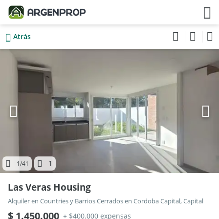
Atrás
1
1
/41
Las Veras Housing
Alquiler en Countries y Barrios Cerrados en Cordoba Capital, Capital
$ 1.450.000
+ $400.000 expensas