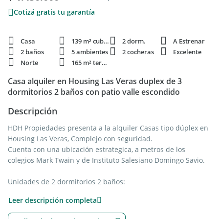
Cotizá gratis tu garantía
Casa
139 m² cubie.
2 dorm.
A Estrenar
2 baños
5 ambientes
2 cocheras
Excelente
Norte
165 m² terren.
Casa alquiler en Housing Las Veras duplex de 3
dormitorios 2 baños con patio valle escondido
Descripción
HDH Propiedades presenta a la alquiler Casas tipo dúplex en
Housing Las Veras, Complejo con seguridad.
Cuenta con una ubicación estrategica, a metros de los
colegios Mark Twain y de Instituto Salesiano Domingo Savio.
Unidades de 2 dormitorios 2 baños:
Leer descripción completa
- living comedor super amplio con salida a cochera.
- cocina completa con bajo mesadas y alacenas.