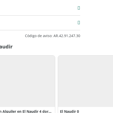
Alquiler
USD 1.500
0 m2
273 m2
Código de aviso: AR.42.91.247.30
Naudir
Casa en Alquiler en El Naudir 4 dormitorios, Escobar 100
El Naudir 0