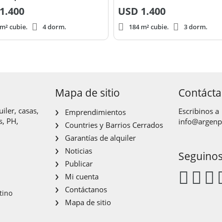
1.400
USD
1.400
m² cubie.
4 dorm.
184 m² cubie.
3 dorm.
Mapa de sitio
Contáct
iler, casas,
Escribinos a
Emprendimientos
s, PH,
info@argen
Countries y Barrios Cerrados
Garantías de alquiler
Noticias
Seguino
Publicar
Mi cuenta
Contáctanos
tino
Mapa de sitio