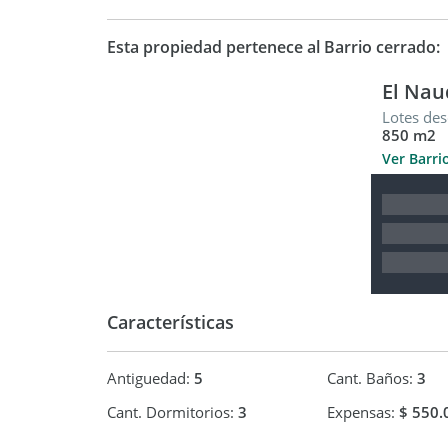
valores de expensas, servicios, impuestos, preci
aproximados.
Esta propiedad pertenece al Barrio cerrado:
El Nau
Lotes des
850 m2
Ver Barri
Características
Antiguedad:
5
Cant. Baños:
3
Cant. Dormitorios:
3
Expensas:
$ 550.