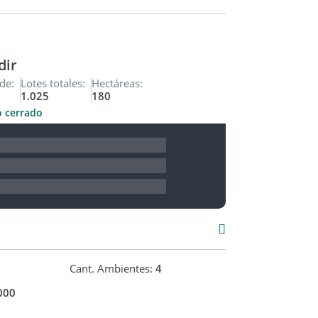
os y demás información, cuyos valores son
dir
de:
Lotes totales:
Hectáreas:
1.025
180
o cerrado
Cant. Ambientes:
4
000