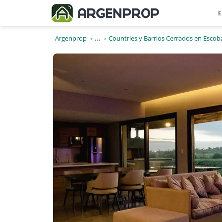
E
Argenprop
...
Countries y Barrios Cerrados en Escob