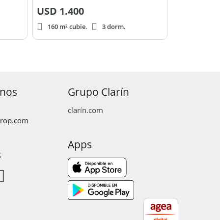
USD
1.400
160 m² cubie.
3 dorm.
anos
Grupo Clarín
clarín.com
prop.com
Apps
s