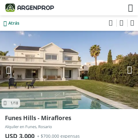
Atrás
1
/18
Funes Hills - Miraflores
Alquiler en Funes, Rosario
USD 3.000
+ $700.000 expensas