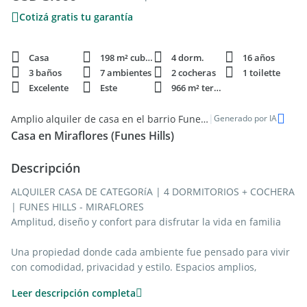
Cotizá gratis tu garantía
Casa
198 m² cubie.
4 dorm.
16 años
3 baños
7 ambientes
2 cocheras
1 toilette
Excelente
Este
966 m² terren.
|
Amplio alquiler de casa en el barrio Funes Hills de Miraflores
Generado por IA
Casa en Miraflores (Funes Hills)
Descripción
ALQUILER CASA DE CATEGORíA | 4 DORMITORIOS + COCHERA
| FUNES HILLS - MIRAFLORES
Amplitud, diseño y confort para disfrutar la vida en familia
Una propiedad donde cada ambiente fue pensado para vivir
con comodidad, privacidad y estilo. Espacios amplios,
excelente luminosidad natural y terminaciones de calidad se
Leer descripción completa
combinan para ofrecer una experiencia residencial premium,