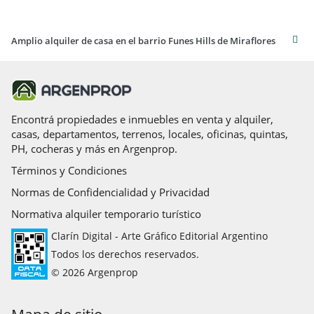
NOTA IMPORTANTE: La información, superficies y medidas
indicadas son aproximadas y deberán ser verificadas con la
Amplio alquiler de casa en el barrio Funes Hills de Miraflores
documentación correspondiente, no constituyendo oferta ni
compromiso contractual. Los valores de expensas, servicios e
impuestos corresponden a la última información relevada y
pueden sufrir modificaciones. Las imágenes son de carácter
ilustrativo y no contractual; algunas de ellas pueden haber
Encontrá propiedades e inmuebles en venta y alquiler,
sido optimizadas o mejoradas digitalmente mediante
casas, departamentos, terrenos, locales, oficinas, quintas,
inteligencia artificial con fines exclusivamente visuales.
PH, cocheras y más en Argenprop.
Términos y Condiciones
Normas de Confidencialidad y Privacidad
Normativa alquiler temporario turístico
Clarín Digital - Arte Gráfico Editorial Argentino
Todos los derechos reservados.
© 2026 Argenprop