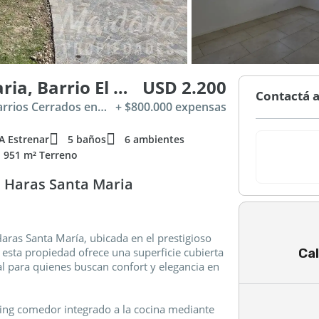
Oldman 704, Haras Santa Maria, Barrio El Molino
USD 2.200
Contactá a
Alquiler en Haras Santa Maria, Countries y Barrios Cerrados en Escobar
+ $800.000 expensas
A Estrenar
5 baños
6 ambientes
951 m² Terreno
! Haras Santa Maria
aras Santa María, ubicada en el prestigioso
Cal
 esta propiedad ofrece una superficie cubierta
l para quienes buscan confort y elegancia en
iving comedor integrado a la cocina mediante