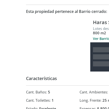
y la tranquilidad. Contáctanos para más informac
Esta propiedad pertenece al Barrio cerrado:
MAIDANA PROPIEDADES
Asesoramiento Experto Para Tu Mejor Decisión In
Haras 
Lotes des
Martillero y Corredor Público a cargo Miguel A
800 m2
Las medidas publicadas son aproximadas
Ver Barri
Características
Cant. Baños:
5
Cant. Ambientes:
Cant. Toilettes:
1
Long. Frente:
25 
Estado:
Excelente
Expensas:
$ 800.