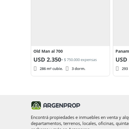
Old Man al 700
Paname
USD
2.350
USD
+ $ 750.000 expensas
286 m² cubie.
3 dorm.
293 
Encontrá propiedades e inmuebles en venta y alqu
departamentos, terrenos, locales, oficinas, quinta