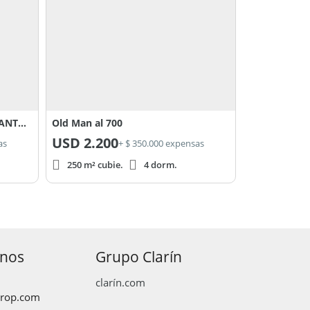
CASA EN ALQUILER - HARAS SANTA MARIA, Los Eucaliptos
Old Man al 700
USD
2.200
as
+ $ 350.000 expensas
250 m² cubie.
4 dorm.
anos
Grupo Clarín
clarín.com
prop.com