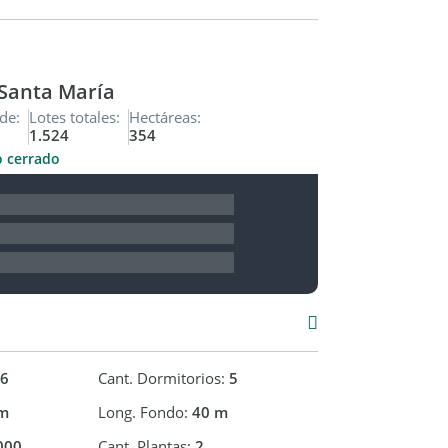
ión!
mobiliaria
Santa María
de:
Lotes totales:
Hectáreas:
ngel Maidana CMZC 484
1.524
354
o cerrado
6
Cant. Dormitorios:
5
m
Long. Fondo:
40 m
000
Cant. Plantas:
2