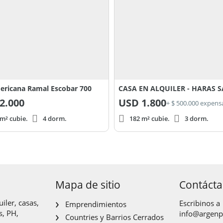
ricana Ramal Escobar 700
2.000
USD
1.800
+ $ 500.000 expens
m² cubie.
4 dorm.
182 m² cubie.
3 dorm.
Mapa de sitio
Contáct
iler, casas,
Escribinos a
Emprendimientos
s, PH,
info@argen
Countries y Barrios Cerrados