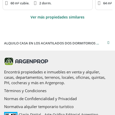
60 m² cubie.
2 dorm.
64 m² c
Ver más propiedades similares
ALQUILO CASA EN LOS ACANTILADOS DOS DORMITORIOS POR 24 MESES.-
Encontrá propiedades e inmuebles en venta y alquiler,
casas, departamentos, terrenos, locales, oficinas, quintas,
PH, cocheras y más en Argenprop.
Términos y Condiciones
Normas de Confidencialidad y Privacidad
Normativa alquiler temporario turístico
Clarín Digital - Arte Gráfico Editorial Argentino