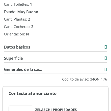
Cant. Toilettes:
1
Estado:
Muy Bueno
Cant. Plantas:
2
Cant. Cocheras:
2
Orientación:
N
Datos básicos
Duplex
Superficie
Alquiler
120 m2
$ 1.000.000
Generales de la casa
430 m2
Código de aviso: 34ON_176
550 m2
Contactá al anunciante
ZELASCHI PROPIEDADES