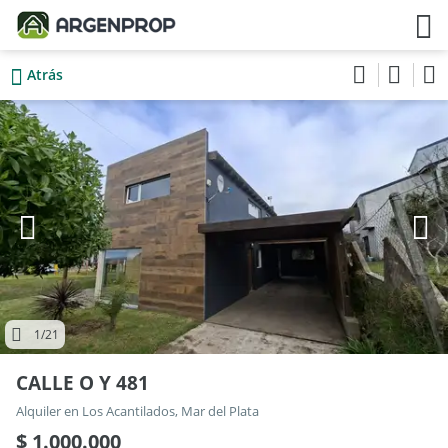
Atrás
1
/21
CALLE O Y 481
Alquiler en Los Acantilados, Mar del Plata
$ 1.000.000