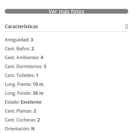
Pisos de Porcelanato rectificados San Lorenzo.
Ver más fotos
Ubicada el Barrio abierto Altos de Lacroze, a solo 15 minutos
del centro de la ciudad, de fácil y rápido acceso.
Características
Antiguedad:
3
Cant. Baños:
2
Cant. Ambientes:
4
Cant. Dormitorios:
3
Cant. Toilettes:
1
Long. Frente:
10 m
Long. Fondo:
36 m
Estado:
Excelente
Cant. Plantas:
2
Cant. Cocheras:
2
Orientación:
N