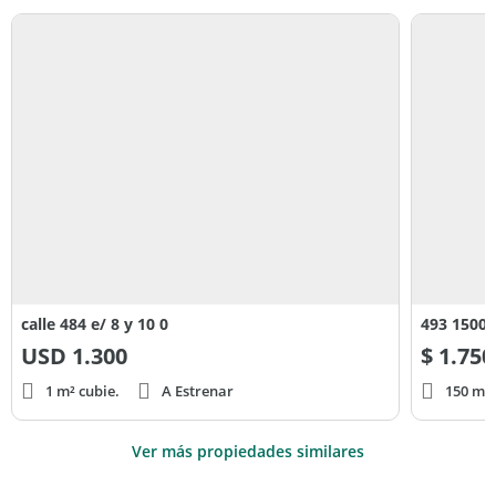
calle 484 e/ 8 y 10 0
493 1500
USD
1.300
$
1.750
1 m² cubie.
A Estrenar
150 m² 
Ver más propiedades similares