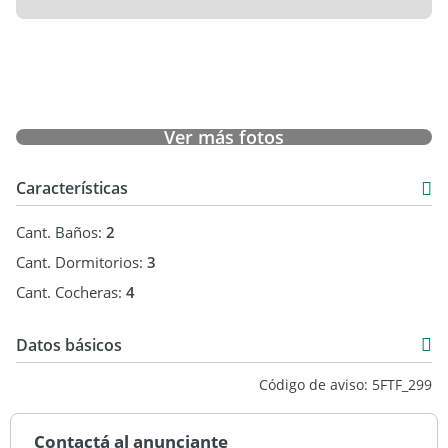
Ver más fotos
Características
Cant. Baños:
2
Cant. Dormitorios:
3
Cant. Cocheras:
4
Datos básicos
Casa
Código de aviso: 5FTF_299
Alquiler
USD 1.200
Contactá al anunciante