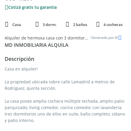
Cotizá gratis tu garantía
Casa
3 dorm.
2 baños
4 cocheras
|
Alquiler de hermosa casa con 3 dormitorios y 4 cocheras en Mendoza, Capital
Generado por IA
MD INMOBILIARIA ALQUILA
Descripción
Casa en alquiler!
La propiedad ubicada sobre calle Lamadrid a metros de
Rodríguez, quinta sección.
La casa posee amplia cochera múltiple techada, amplio patio
parquizado, living comedor, cocina comedor con lavandería,
tres dormitorios uno de ellos en suite, baño completo, sótano
y patio interno.