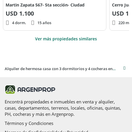
Martin Zapata 567- 5ta sección- Ciudad
Cerro Jua
USD
1.100
USD
1.
4 dorm.
15 años
220 m² 
Ver más propiedades similares
Alquiler de hermosa casa con 3 dormitorios y 4 cocheras en Mendoza, Capital
Encontrá propiedades e inmuebles en venta y alquiler,
casas, departamentos, terrenos, locales, oficinas, quintas,
PH, cocheras y más en Argenprop.
Términos y Condiciones