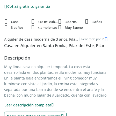
Cotizá gratis tu garantía
Casa
146 m² cubie.
3 dorm.
3 años
3 baños
4 ambientes
Muy Bueno
|
Alquiler de Casa moderna de 3 años, Pilar del Este
Generado por IA
Casa en Alquiler en Santa Emilia, Pilar del Este, Pilar
Descripción
Muy linda casa en alquiler temporal. La casa esta
desarrollada en dos plantas, estilo moderno, muy funcional.
En la planta baja encontramos el living comedor muy
luminoso con vista al jardin, la cocina esta integrada y
separada por una barra donde se encuentra el anafe y la
bacha, con mucho lugar de guardado. cuenta con lavadero
con su salida al exterior donde se encuentra el lavarropas.
Leer descripción completa
toilette de recepcion.
En la segunda planta encontramos los tres dormitorios uno