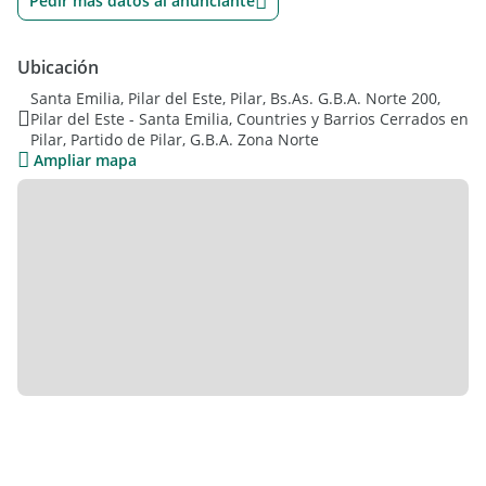
Pedir más datos al anunciante
de ellos en suite con vestidor, los otros dos dormitorios
comparten un baño completo. Todos los ambientes cuentan
con Aire Acondicionados, se calefacciona con losa , graduable
Ubicación
en cada ambiente. Cuenta con caldera dual.
Santa Emilia, Pilar del Este, Pilar, Bs.As. G.B.A. Norte 200,
El exterior: cuenta con muy linda galeria cubierta con gran
Pilar del Este - Santa Emilia, Countries y Barrios Cerrados en
parrilla, piscina.
Pilar, Partido de Pilar, G.B.A. Zona Norte
Se alquila amueblada. Lista para ingresar. Acepta mascota.
Ampliar mapa
El Barrio cuenta con seguridad 24 hs, SUM,. - Mat.