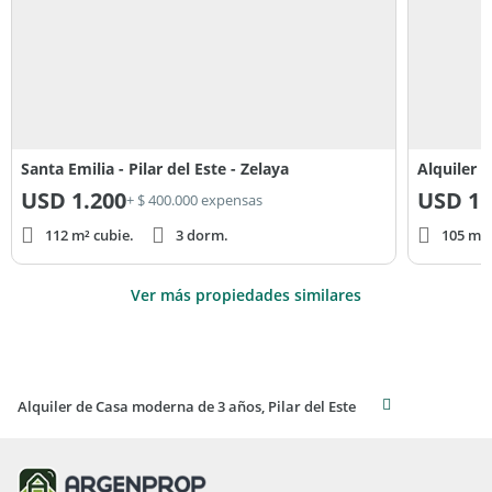
Santa Emilia - Pilar del Este - Zelaya
USD
1.200
USD
1.
+ $ 400.000 expensas
112 m² cubie.
3 dorm.
105 m² 
Ver más propiedades similares
Alquiler de Casa moderna de 3 años, Pilar del Este