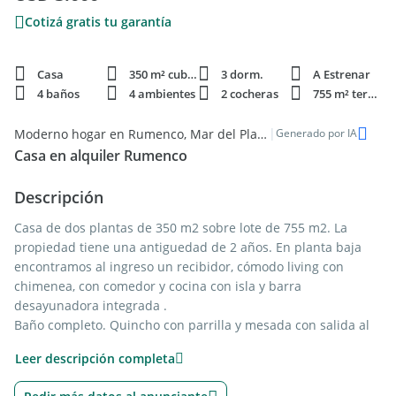
Cotizá gratis tu garantía
Casa
350 m² cubie.
3 dorm.
A Estrenar
4 baños
4 ambientes
2 cocheras
755 m² terren.
|
Moderno hogar en Rumenco, Mar del Plata - Disponible en Alquiler
Generado por IA
Casa en alquiler Rumenco
Descripción
Casa de dos plantas de 350 m2 sobre lote de 755 m2. La
propiedad tiene una antiguedad de 2 años. En planta baja
encontramos al ingreso un recibidor, cómodo living con
chimenea, con comedor y cocina con isla y barra
desayunadora integrada .
Baño completo. Quincho con parrilla y mesada con salida al
parque.
Leer descripción completa
Garage para dos autos con persiana automática.
En planta alta se desarrollan los tres dormitorios, dos en