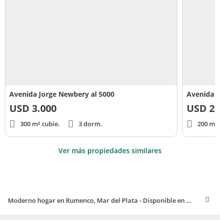
Avenida Jorge Newbery al 5000
Avenida J
USD
3.000
USD
2.
300 m² cubie.
3 dorm.
200 m² 
Ver más propiedades similares
Moderno hogar en Rumenco, Mar del Plata - Disponible en Alquiler