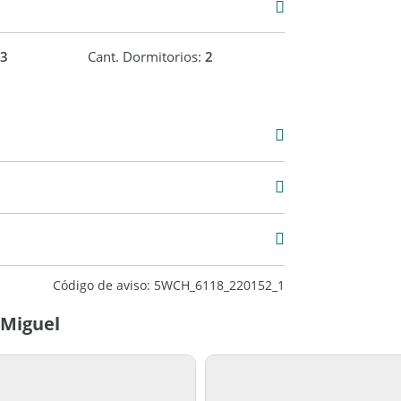
3
Cant. Dormitorios:
2
Alquiler
$ 950.000
Código de aviso: 5WCH_6118_220152_1
 Miguel