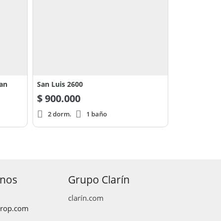
San
San Luis 2600
$
900.000
2 dorm.
1 baño
anos
Grupo Clarín
clarín.com
prop.com