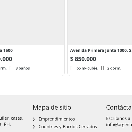
a 1500
Avenida Primera Junta 1000, 
.000
$
850.000
orm.
3 baños
65 m² cubie.
2 dorm.
Mapa de sitio
Contáct
iler, casas,
Escribinos a
Emprendimientos
s, PH,
info@argen
Countries y Barrios Cerrados