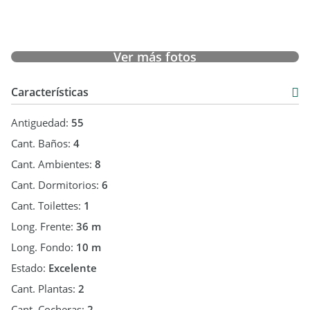
Destinos Admitidos
- Estudios jurídicos
Ver más fotos
- Consultorios médicos
- Estudios contables
- Estudios de arquitectura e ingeniería
Características
- Empresas de servicios profesionales
- Oficinas administrativas y corporativas
Antiguedad:
55
Cant. Baños:
4
Restricciones de Uso
Cant. Ambientes:
8
No se contempla el destino para:
- Centros de estética
Cant. Dormitorios:
6
- Institutos educativos
Cant. Toilettes:
1
- Academias o establecimientos de enseñanza
Long. Frente:
36 m
- Talleres artísticos
- Actividades recreativas o de capacitación masiva
Long. Fondo:
10 m
- Usos con alta circulación permanente de público
Estado:
Excelente
Cant. Plantas:
2
Presupuesto
Cant. Cocheras:
2