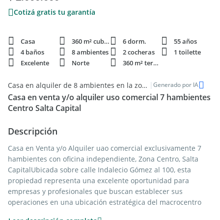
Cotizá gratis tu garantía
Casa
360 m² cubie.
6 dorm.
55 años
4 baños
8 ambientes
2 cocheras
1 toilette
Excelente
Norte
360 m² terren.
|
Casa en alquiler de 8 ambientes en la zona centro de Salta
Generado por IA
Casa en venta y/o alquiler uso comercial 7 hambientes
Centro Salta Capital
Descripción
Casa en Venta y/o Alquiler uao comercial exclusivamente 7
hambientes con oficina independiente, Zona Centro, Salta
CapitalUbicada sobre calle Indalecio Gómez al 100, esta
propiedad representa una excelente oportunidad para
empresas y profesionales que buscan establecer sus
operaciones en una ubicación estratégica del macrocentro
salteño. Su distribución funcional permite desarrollar