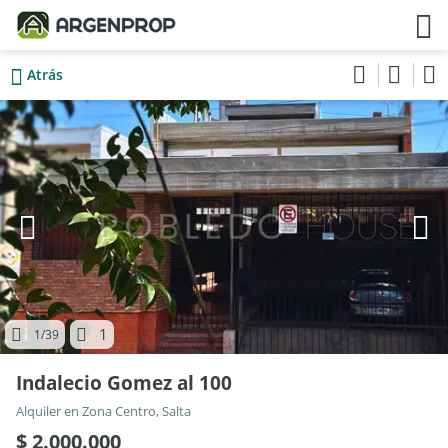
Atrás
1
1
/39
Indalecio Gomez al 100
Alquiler en Zona Centro, Salta
$ 2.000.000