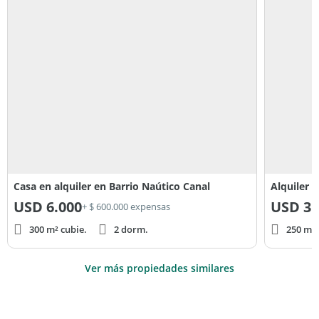
Casa en alquiler en Barrio Naútico Canal
USD
6.000
USD
3.
+ $ 600.000 expensas
300 m² cubie.
2 dorm.
250 m² 
Ver más propiedades similares