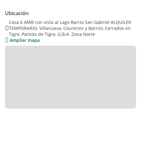
Tres dormitorios con vestidor y baño compartido.
Dependencia de servicio con baño.
Ubicación
Gran galería cerra con mesa y juego de living exterior con
Casa 6 AMB con vista al Lago Barrio San Gabriel ALQUILER
fogonero.
TEMPORARIO, Villanueva, Countries y Barrios Cerrados en
Sector de parrilla.
Tigre, Partido de Tigre, G.B.A. Zona Norte
Jardin con piscina y solarium.
Ampliar mapa
Muelle propio, laguna cercada con portón.
Gastos a parte aprox $500mil