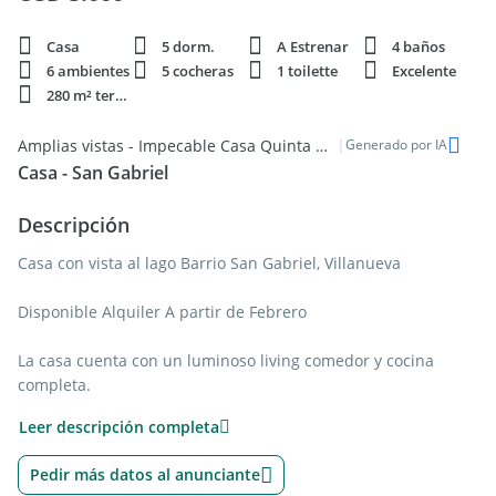
Casa
5 dorm.
A Estrenar
4 baños
6 ambientes
5 cocheras
1 toilette
Excelente
280 m² terren.
|
Amplias vistas - Impecable Casa Quinta para Alquiler Temporal en Villanueva, Tigre
Generado por IA
Casa - San Gabriel
Descripción
Casa con vista al lago Barrio San Gabriel, Villanueva
Disponible Alquiler A partir de Febrero
La casa cuenta con un luminoso living comedor y cocina
completa.
Calefaccion por loza radiante y TV y Aire Acondicionado en
Leer descripción completa
todos sus ambientes.
Dormitorio principal en suite, con gran vestidor, baño con
Pedir más datos al anunciante
jacuzzi y box de ducha.