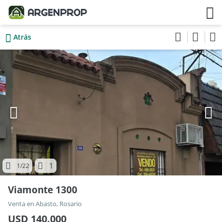
Atrás
1
1
/22
Viamonte 1300
Venta en Abasto, Rosario
USD 140.000