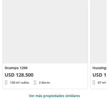
Ocampo 1200
Ituzaingo
USD
128.500
USD
13
130 m² cubie.
2 dorm.
67 m² c
Ver más propiedades similares