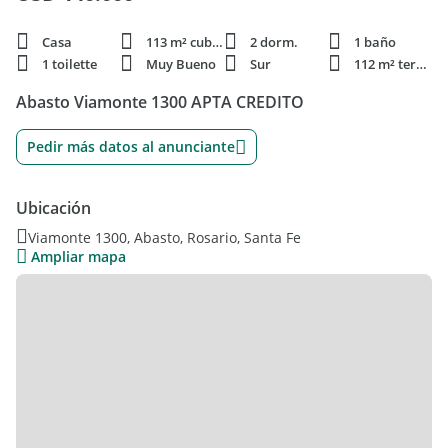
Casa
113 m² cubie.
2 dorm.
1 baño
1 toilette
Muy Bueno
Sur
112 m² terren.
Abasto Viamonte 1300 APTA CREDITO
Pedir más datos al anunciante
Ubicación
Viamonte 1300, Abasto, Rosario, Santa Fe
Ampliar mapa