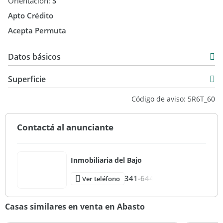
Orientación:
S
Apto Crédito
Acepta Permuta
Datos básicos
Casa
Superficie
Venta
113 m2
Código de aviso: 5R6T_60
USD 140.000
112 m2
113 m2
Contactá al anunciante
Inmobiliaria del Bajo
341-644
Ver teléfono
Casas similares en venta en Abasto